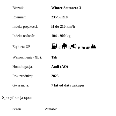
Bieżnik:
Winter Sottozero 3
Rozmiar:
235/55R18
Indeks prędkości:
H do 210 km/h
Indeks nośności:
104 - 900 kg
Etykieta UE:
C
B
B 70 dB
Wzmocnienie (XL):
Tak
Homologacja:
Audi (AO)
Rok produkcji:
2025
Gwarancja:
7 lat od daty zakupu
Specyfikacja opon
Sezon
Zimowe