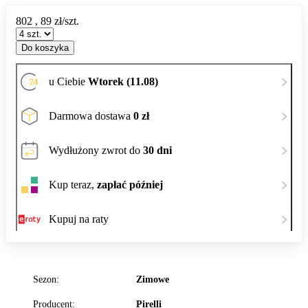
802
,
89
zł/szt.
Do koszyka
u Ciebie
Wtorek (11.08)
Darmowa dostawa
0 zł
Wydłużony zwrot do
30 dni
Kup teraz,
zapłać później
Kupuj na raty
Sezon:
Zimowe
Producent:
Pirelli