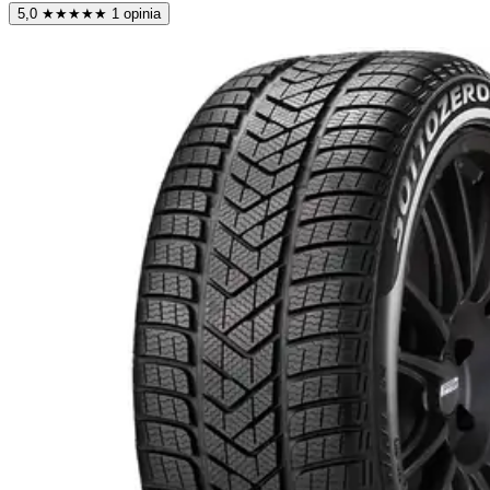
5,0
★
★
★
★
★
1 opinia