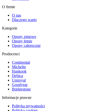
O firmie
O nas
Dlaczego warto
Kategorie
Opony zimowe
Opony letnie
Opony całoroczne
Producenci
Continental
Michelin
Hankook
Dębica
Uniroyal
Goodyear
Bridgestone
Informacje prawne
Polityka prywatności
Polityka cookies