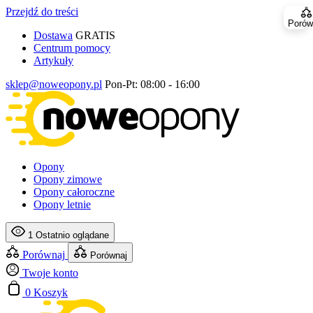
Przejdź do treści
Porów
Dostawa
GRATIS
Centrum pomocy
Artykuły
sklep@noweopony.pl
Pon-Pt: 08:00 - 16:00
Opony
Opony zimowe
Opony całoroczne
Opony letnie
1
Ostatnio oglądane
Porównaj
Porównaj
Twoje konto
0
Koszyk