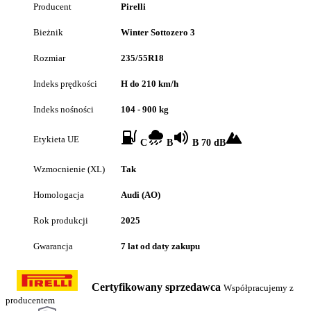
Producent
Pirelli
Bieżnik
Winter Sottozero 3
Rozmiar
235/55R18
Indeks prędkości
H do 210 km/h
Indeks nośności
104 - 900 kg
Etykieta UE
C
B
B 70 dB
Wzmocnienie (XL)
Tak
Homologacja
Audi (AO)
Rok produkcji
2025
Gwarancja
7 lat od daty zakupu
Certyfikowany sprzedawca
Współpracujemy z
producentem