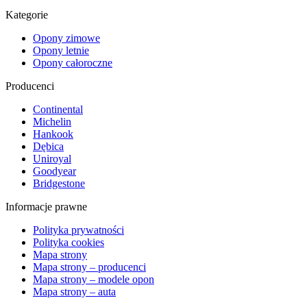
Kategorie
Opony zimowe
Opony letnie
Opony całoroczne
Producenci
Continental
Michelin
Hankook
Dębica
Uniroyal
Goodyear
Bridgestone
Informacje prawne
Polityka prywatności
Polityka cookies
Mapa strony
Mapa strony – producenci
Mapa strony – modele opon
Mapa strony – auta