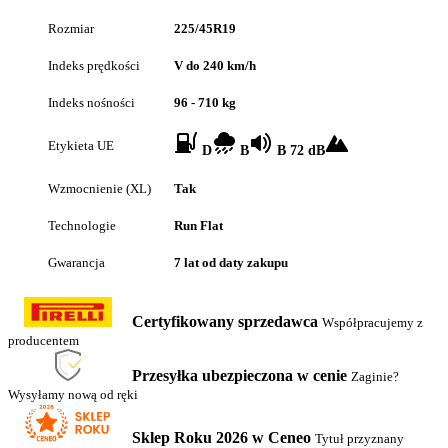
Rozmiar
225/45R19
Indeks prędkości
V do 240 km/h
Indeks nośności
96 - 710 kg
Etykieta UE
D
B
B 72 dB
Wzmocnienie (XL)
Tak
Technologie
Run Flat
Gwarancja
7 lat od daty zakupu
Certyfikowany sprzedawca
Współpracujemy z
producentem
Przesyłka ubezpieczona w cenie
Zaginie?
Wysyłamy nową od ręki
Sklep Roku 2026 w Ceneo
Tytuł przyznany