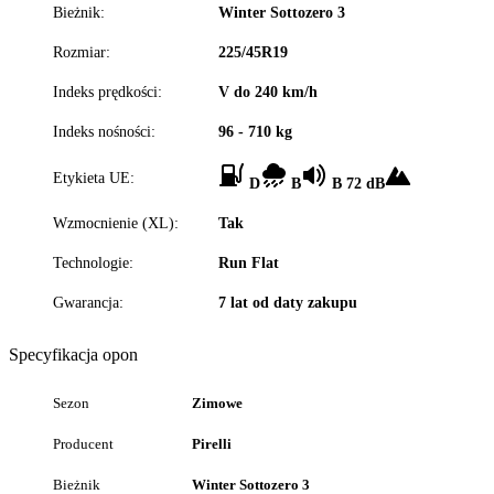
Bieżnik:
Winter Sottozero 3
Rozmiar:
225/45R19
Indeks prędkości:
V do 240 km/h
Indeks nośności:
96 - 710 kg
Etykieta UE:
D
B
B 72 dB
Wzmocnienie (XL):
Tak
Technologie:
Run Flat
Gwarancja:
7 lat od daty zakupu
Specyfikacja opon
Sezon
Zimowe
Producent
Pirelli
Bieżnik
Winter Sottozero 3