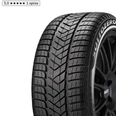
5,0
★
★
★
★
★
1 opinia