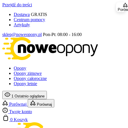
Przejdź do treści
Porów
Dostawa
GRATIS
Centrum pomocy
Artykuły
sklep@noweopony.pl
Pon-Pt: 08:00 - 16:00
Opony
Opony zimowe
Opony całoroczne
Opony letnie
1
Ostatnio oglądane
Porównaj
Porównaj
Twoje konto
0
Koszyk