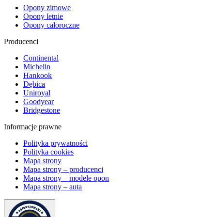
Opony zimowe
Opony letnie
Opony całoroczne
Producenci
Continental
Michelin
Hankook
Dębica
Uniroyal
Goodyear
Bridgestone
Informacje prawne
Polityka prywatności
Polityka cookies
Mapa strony
Mapa strony – producenci
Mapa strony – modele opon
Mapa strony – auta