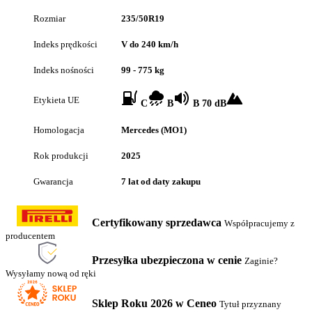
Rozmiar
235/50R19
Indeks prędkości
V do 240 km/h
Indeks nośności
99 - 775 kg
Etykieta UE
C
B
B 70 dB
Homologacja
Mercedes (MO1)
Rok produkcji
2025
Gwarancja
7 lat od daty zakupu
Certyfikowany sprzedawca
Współpracujemy z
producentem
Przesyłka ubezpieczona w cenie
Zaginie?
Wysyłamy nową od ręki
Sklep Roku 2026 w Ceneo
Tytuł przyznany