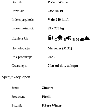
Bieżnik:
P Zero Winter
Rozmiar:
235/50R19
Indeks prędkości:
V do 240 km/h
Indeks nośności:
99 - 775 kg
Etykieta UE:
C
B
B 70 dB
Homologacja:
Mercedes (MO1)
Rok produkcji:
2025
Gwarancja:
7 lat od daty zakupu
Specyfikacja opon
Sezon
Zimowe
Producent
Pirelli
Bieżnik
P Zero Winter