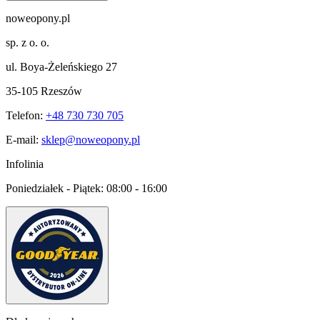
noweopony.pl
sp. z o. o.
ul. Boya-Żeleńskiego 27
35-105 Rzeszów
Telefon:
+48 730 730 705
E-mail:
sklep@noweopony.pl
Infolinia
Poniedziałek - Piątek:
08:00 - 16:00