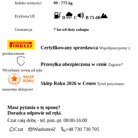
Indeks nośności
99 - 775 kg
Etykieta UE
D
C
B 73 dB
Gwarancja
7 lat od daty zakupu
Certyfikowany sprzedawca
Współpracujemy z
producentem
Przesyłka ubezpieczona w cenie
Zaginie?
Wysyłamy nową od ręki
Sklep Roku 2026 w Ceneo
Tytuł przyznany
naszemu sklepowi
Masz pytania o tę oponę?
Doradca odpowie od ręki.
Czat całą dobę · tel. pon.-pt. 08:00-16:00
Czat
Wiadomość
+48 730 730 705