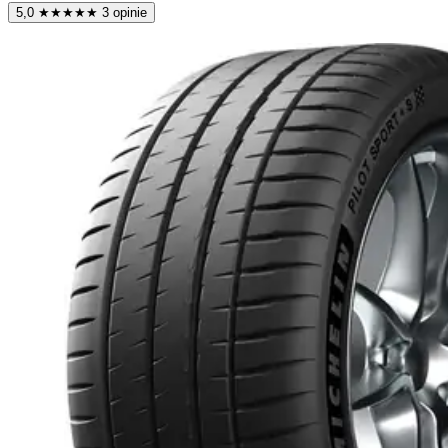
5,0
★
★
★
★
★
3 opinie