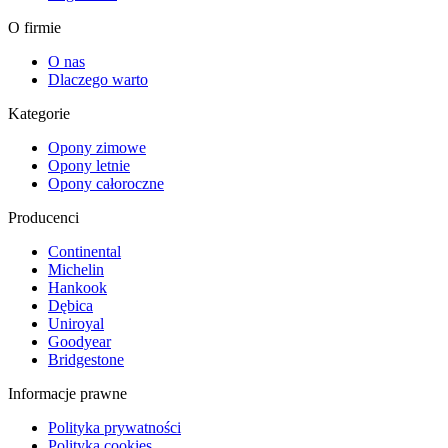
O firmie
O nas
Dlaczego warto
Kategorie
Opony zimowe
Opony letnie
Opony całoroczne
Producenci
Continental
Michelin
Hankook
Dębica
Uniroyal
Goodyear
Bridgestone
Informacje prawne
Polityka prywatności
Polityka cookies