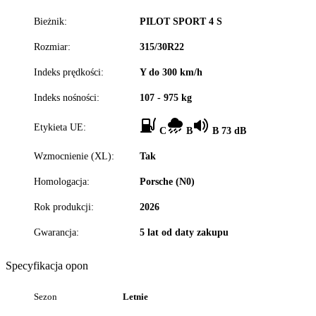
Bieżnik:
PILOT SPORT 4 S
Rozmiar:
315/30R22
Indeks prędkości:
Y do 300 km/h
Indeks nośności:
107 - 975 kg
Etykieta UE:
C
B
B 73 dB
Wzmocnienie (XL):
Tak
Homologacja:
Porsche (N0)
Rok produkcji:
2026
Gwarancja:
5 lat od daty zakupu
Specyfikacja opon
Sezon
Letnie