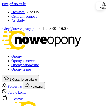
Przejdź do treści
Porów
Dostawa
GRATIS
Centrum pomocy
Artykuły
sklep@noweopony.pl
Pon-Pt: 08:00 - 16:00
Opony
Opony zimowe
Opony całoroczne
Opony letnie
1
Ostatnio oglądane
Porównaj
Porównaj
Twoje konto
0
Koszyk