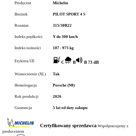
Producent
Michelin
Bieżnik
PILOT SPORT 4 S
Rozmiar
315/30R22
Indeks prędkości
Y do 300 km/h
Indeks nośności
107 - 975 kg
Etykieta UE
C
B
B 73 dB
Wzmocnienie (XL)
Tak
Homologacja
Porsche (N0)
Rok produkcji
2026
Gwarancja
5 lat od daty zakupu
Certyfikowany sprzedawca
Współpracujemy z
producentem