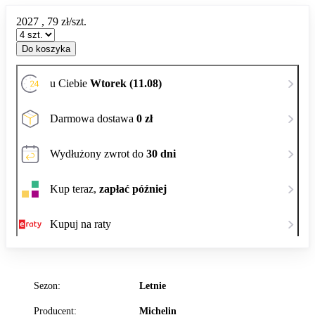
2027
,
79
zł/szt.
Do koszyka
u Ciebie
Wtorek (11.08)
Darmowa dostawa
0 zł
Wydłużony zwrot do
30 dni
Kup teraz,
zapłać później
Kupuj na raty
Sezon:
Letnie
Producent:
Michelin