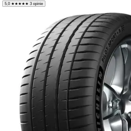
5,0
★
★
★
★
★
3 opinie