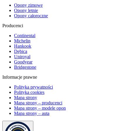
Opony zimowe
Opony letnie
Opony całoroczne
Producenci
Continental
Michelin
Hankook
Dębica
Uniroyal
Goodyear
Bridgestone
Informacje prawne
Polityka prywatności
Polityka cookies
Mapa strony
Mapa strony – producenci
Mapa strony – modele opon
Mapa strony – auta