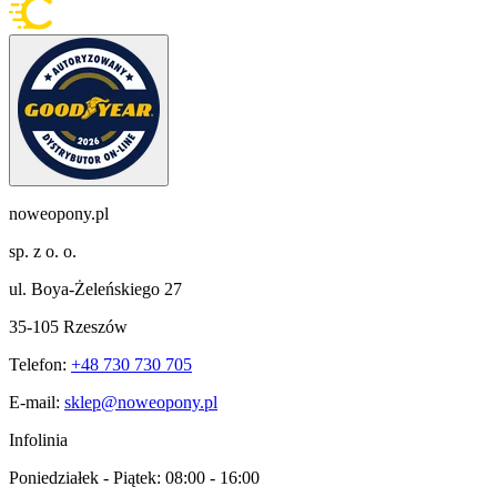
noweopony.pl
sp. z o. o.
ul. Boya-Żeleńskiego 27
35-105 Rzeszów
Telefon:
+48 730 730 705
E-mail:
sklep@noweopony.pl
Infolinia
Poniedziałek - Piątek:
08:00 - 16:00