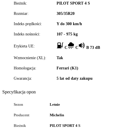
Bieżnik:
PILOT SPORT 4 S
Rozmiar:
305/35R20
Indeks prędkości:
Y do 300 km/h
Indeks nośności:
107 - 975 kg
Etykieta UE:
C
C
B 73 dB
Wzmocnienie (XL):
Tak
Homologacja:
Ferrari (K1)
Gwarancja:
5 lat od daty zakupu
Specyfikacja opon
Sezon
Letnie
Producent
Michelin
Bieżnik
PILOT SPORT 4 S