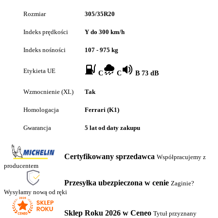
Rozmiar
305/35R20
Indeks prędkości
Y do 300 km/h
Indeks nośności
107 - 975 kg
Etykieta UE
C
C
B 73 dB
Wzmocnienie (XL)
Tak
Homologacja
Ferrari (K1)
Gwarancja
5 lat od daty zakupu
Certyfikowany sprzedawca
Współpracujemy z
producentem
Przesyłka ubezpieczona w cenie
Zaginie?
Wysyłamy nową od ręki
Sklep Roku 2026 w Ceneo
Tytuł przyznany