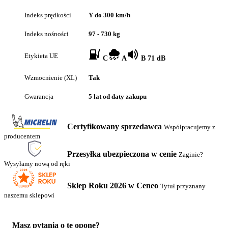
Indeks prędkości
Y do 300 km/h
Indeks nośności
97 - 730 kg
Etykieta UE
C
A
B 71 dB
Wzmocnienie (XL)
Tak
Gwarancja
5 lat od daty zakupu
Certyfikowany sprzedawca
Współpracujemy z
producentem
Przesyłka ubezpieczona w cenie
Zaginie?
Wysyłamy nową od ręki
Sklep Roku 2026 w Ceneo
Tytuł przyznany
naszemu sklepowi
Masz pytania o tę oponę?