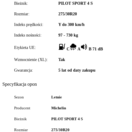
Bieżnik:
PILOT SPORT 4 S
Rozmiar:
275/30R20
Indeks prędkości:
Y do 300 km/h
Indeks nośności:
97 - 730 kg
Etykieta UE:
C
A
B 71 dB
Wzmocnienie (XL):
Tak
Gwarancja:
5 lat od daty zakupu
Specyfikacja opon
Sezon
Letnie
Producent
Michelin
Bieżnik
PILOT SPORT 4 S
Rozmiar
275/30R20