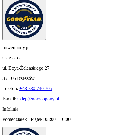
noweopony.pl
sp. z o. o.
ul. Boya-Żeleńskiego 27
35-105 Rzeszów
Telefon:
+48 730 730 705
E-mail:
sklep@noweopony.pl
Infolinia
Poniedziałek - Piątek:
08:00 - 16:00