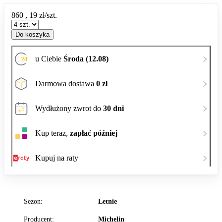
860
,
19
zł/szt.
Do koszyka
u Ciebie
Środa (12.08)
Darmowa dostawa
0 zł
Wydłużony zwrot do
30 dni
Kup teraz,
zapłać później
Kupuj na raty
Sezon:
Letnie
Producent:
Michelin