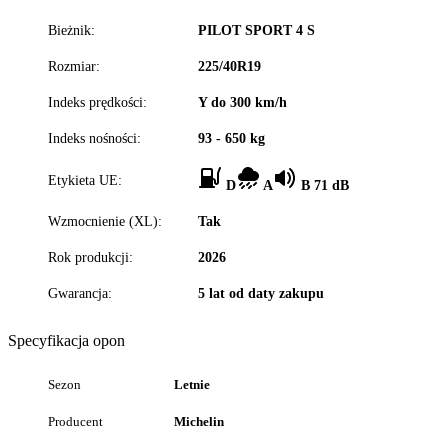
Bieżnik:
PILOT SPORT 4 S
Rozmiar:
225/40R19
Indeks prędkości:
Y do 300 km/h
Indeks nośności:
93 - 650 kg
Etykieta UE:
D
A
B 71 dB
Wzmocnienie (XL):
Tak
Rok produkcji:
2026
Gwarancja:
5 lat od daty zakupu
Specyfikacja opon
Sezon
Letnie
Producent
Michelin