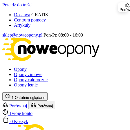
Przejdź do treści
Porów
Dostawa
GRATIS
Centrum pomocy
Artykuły
sklep@noweopony.pl
Pon-Pt: 08:00 - 16:00
Opony
Opony zimowe
Opony całoroczne
Opony letnie
1
Ostatnio oglądane
Porównaj
Porównaj
Twoje konto
0
Koszyk