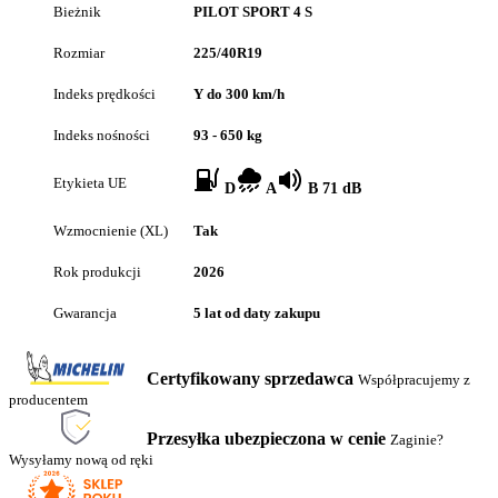
Bieżnik
PILOT SPORT 4 S
Rozmiar
225/40R19
Indeks prędkości
Y do 300 km/h
Indeks nośności
93 - 650 kg
Etykieta UE
D
A
B 71 dB
Wzmocnienie (XL)
Tak
Rok produkcji
2026
Gwarancja
5 lat od daty zakupu
Certyfikowany sprzedawca
Współpracujemy z
producentem
Przesyłka ubezpieczona w cenie
Zaginie?
Wysyłamy nową od ręki