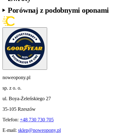
Porównaj z podobnymi oponami
noweopony.pl
sp. z o. o.
ul. Boya-Żeleńskiego 27
35-105 Rzeszów
Telefon:
+48 730 730 705
E-mail:
sklep@noweopony.pl