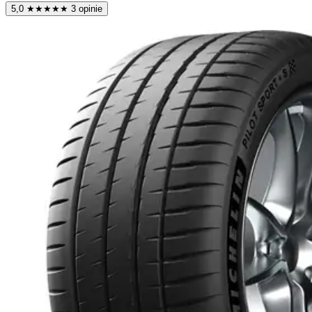
5,0
★
★
★
★
★
3 opinie