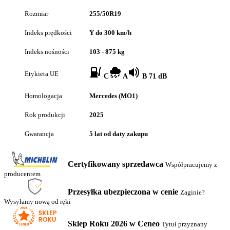
Rozmiar
255/50R19
Indeks prędkości
Y do 300 km/h
Indeks nośności
103 - 875 kg
Etykieta UE
C
A
B 71 dB
Homologacja
Mercedes (MO1)
Rok produkcji
2025
Gwarancja
5 lat od daty zakupu
Certyfikowany sprzedawca
Współpracujemy z
producentem
Przesyłka ubezpieczona w cenie
Zaginie?
Wysyłamy nową od ręki
Sklep Roku 2026 w Ceneo
Tytuł przyznany