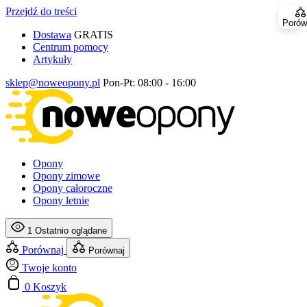
Przejdź do treści
Porów
Dostawa
GRATIS
Centrum pomocy
Artykuły
sklep@noweopony.pl
Pon-Pt: 08:00 - 16:00
Opony
Opony zimowe
Opony całoroczne
Opony letnie
1
Ostatnio oglądane
Porównaj
Porównaj
Twoje konto
0
Koszyk