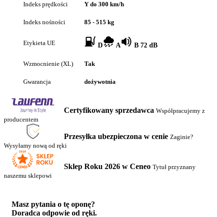
Indeks prędkości
Y do 300 km/h
Indeks nośności
85 - 515 kg
Etykieta UE
D
A
B 72 dB
Wzmocnienie (XL)
Tak
Gwarancja
dożywotnia
Certyfikowany sprzedawca
Współpracujemy z
producentem
Przesyłka ubezpieczona w cenie
Zaginie?
Wysyłamy nową od ręki
Sklep Roku 2026 w Ceneo
Tytuł przyznany
naszemu sklepowi
Masz pytania o tę oponę?
Doradca odpowie od ręki.