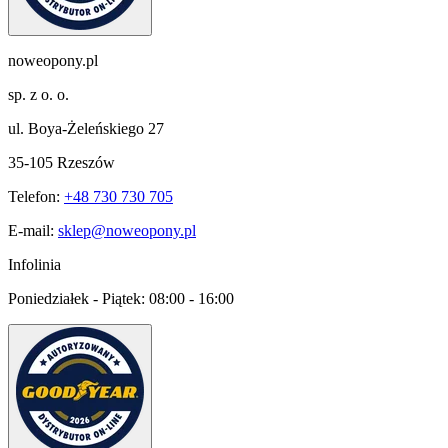
noweopony.pl
sp. z o. o.
ul. Boya-Żeleńskiego 27
35-105 Rzeszów
Telefon:
+48 730 730 705
E-mail:
sklep@noweopony.pl
Infolinia
Poniedziałek - Piątek:
08:00 - 16:00