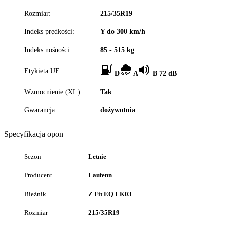
Rozmiar:
215/35R19
Indeks prędkości:
Y do 300 km/h
Indeks nośności:
85 - 515 kg
Etykieta UE:
D
A
B 72 dB
Wzmocnienie (XL):
Tak
Gwarancja:
dożywotnia
Specyfikacja opon
Sezon
Letnie
Producent
Laufenn
Bieżnik
Z Fit EQ LK03
Rozmiar
215/35R19