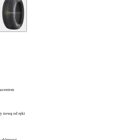
ducentem
y nową od ręki
u sklepowi