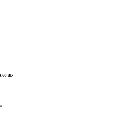
 68 dB
pu