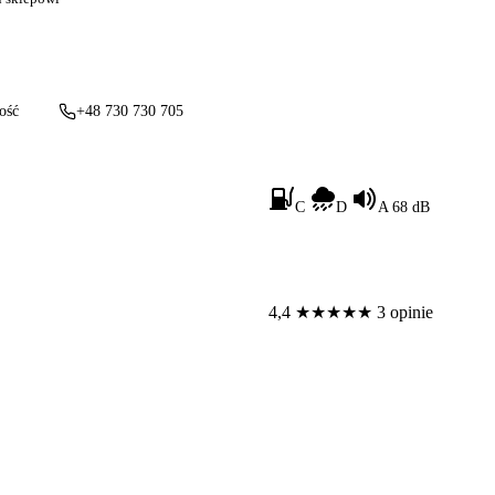
ość
+48 730 730 705
C
D
A 68 dB
4,4
★
★
★
★
★
3 opinie