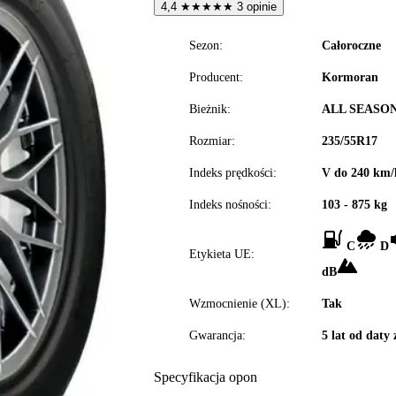
4,4
★
★
★
★
★
3 opinie
Sezon:
Całoroczne
Producent:
Kormoran
Bieżnik:
ALL SEASO
Rozmiar:
235/55R17
Indeks prędkości:
V do 240 km/
Indeks nośności:
103 - 875 kg
C
D
Etykieta UE:
dB
Wzmocnienie (XL):
Tak
Gwarancja:
5 lat od daty
Specyfikacja opon