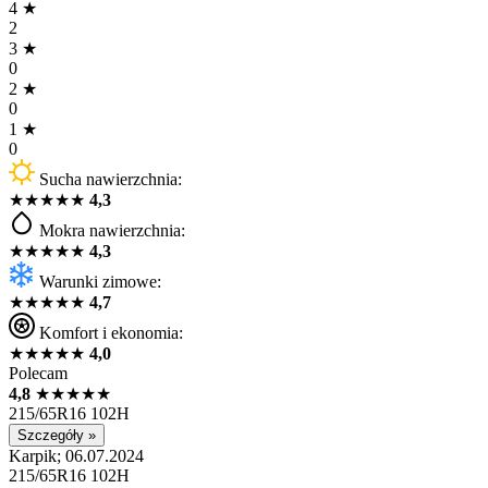
4
★
2
3
★
0
2
★
0
1
★
0
Sucha nawierzchnia:
★
★
★
★
★
4,3
Mokra nawierzchnia:
★
★
★
★
★
4,3
Warunki zimowe:
★
★
★
★
★
4,7
Komfort i ekonomia:
★
★
★
★
★
4,0
Polecam
4,8
★
★
★
★
★
215/65R16 102H
Szczegóły »
Karpik; 06.07.2024
215/65R16 102H