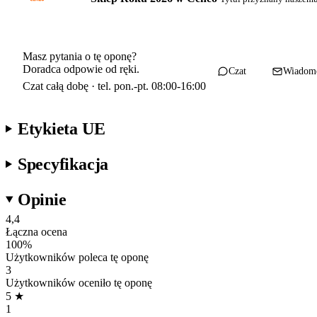
Masz pytania o tę oponę?
Doradca odpowie od ręki.
Czat
Wiadom
Czat całą dobę · tel. pon.-pt. 08:00-16:00
Etykieta UE
Specyfikacja
Opinie
4,4
Łączna ocena
100
%
Użytkowników poleca tę oponę
3
Użytkowników oceniło tę oponę
5
★
1