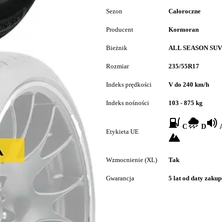
Sezon
Całoroczne
Producent
Kormoran
Bieżnik
ALL SEASON SUV
Rozmiar
235/55R17
Indeks prędkości
V do 240 km/h
Indeks nośności
103 - 875 kg
C
D
A
Etykieta UE
Wzmocnienie (XL)
Tak
Gwarancja
5 lat od daty zaku