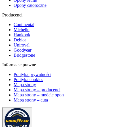
Opony letnie
Opony całoroczne
Producenci
Continental
Michelin
Hankook
Dębica
Uniroyal
Goodyear
Bridgestone
Informacje prawne
Polityka prywatności
Polityka cookies
Mapa strony
Mapa strony – producenci
Mapa strony – modele opon
Mapa strony – auta