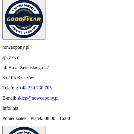
noweopony.pl
sp. z o. o.
ul. Boya-Żeleńskiego 27
35-105 Rzeszów
Telefon:
+48 730 730 705
E-mail:
sklep@noweopony.pl
Infolinia
Poniedziałek - Piątek:
08:00 - 16:00