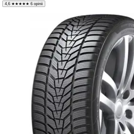
4,6
★
★
★
★
★
6 opinii