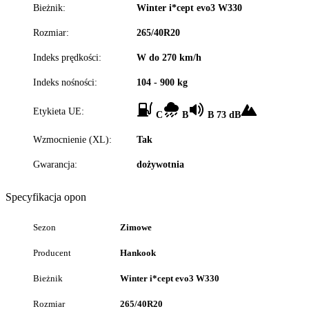
Bieżnik:
Winter i*cept evo3 W330
Rozmiar:
265/40R20
Indeks prędkości:
W do 270 km/h
Indeks nośności:
104 - 900 kg
Etykieta UE:
C
B
B 73 dB
Wzmocnienie (XL):
Tak
Gwarancja:
dożywotnia
Specyfikacja opon
Sezon
Zimowe
Producent
Hankook
Bieżnik
Winter i*cept evo3 W330
Rozmiar
265/40R20