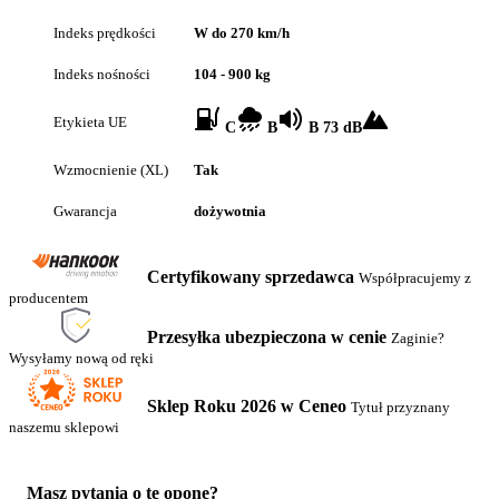
Indeks prędkości
W do 270 km/h
Indeks nośności
104 - 900 kg
Etykieta UE
C
B
B 73 dB
Wzmocnienie (XL)
Tak
Gwarancja
dożywotnia
Certyfikowany sprzedawca
Współpracujemy z
producentem
Przesyłka ubezpieczona w cenie
Zaginie?
Wysyłamy nową od ręki
Sklep Roku 2026 w Ceneo
Tytuł przyznany
naszemu sklepowi
Masz pytania o tę oponę?