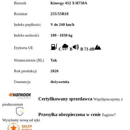
Bieżnik
Kinergy 4S2 X H750A
Rozmiar
255/55R18
Indeks prędkości
V do 240 km/h
Indeks nośności
109 - 1030 kg
Etykieta UE
C
B
B 73 dB
Wzmocnienie (XL)
Tak
Rok produkcji
2026
Gwarancja
dożywotnia
Certyfikowany sprzedawca
Współpracujemy z
producentem
Przesyłka ubezpieczona w cenie
Zaginie?
Wysyłamy nową od ręki