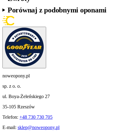
Porównaj z podobnymi oponami
noweopony.pl
sp. z o. o.
ul. Boya-Żeleńskiego 27
35-105 Rzeszów
Telefon:
+48 730 730 705
E-mail:
sklep@noweopony.pl