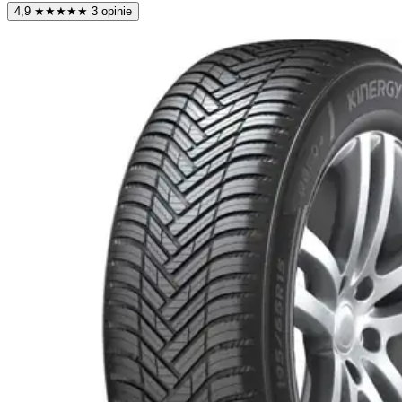
4,9
★
★
★
★
★
3 opinie