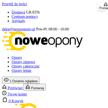
Przejdź do treści
Porów
Dostawa
GRATIS
Centrum pomocy
Artykuły
sklep@noweopony.pl
Pon-Pt: 08:00 - 16:00
Opony
Opony zimowe
Opony całoroczne
Opony letnie
1
Ostatnio oglądane
Porównaj
Porównaj
Twoje konto
0
Koszyk