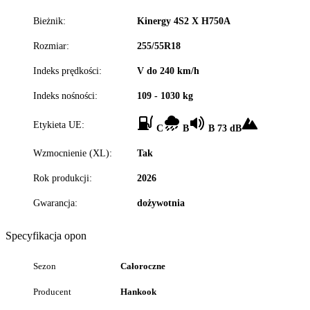
Bieżnik:
Kinergy 4S2 X H750A
Rozmiar:
255/55R18
Indeks prędkości:
V do 240 km/h
Indeks nośności:
109 - 1030 kg
Etykieta UE:
C
B
B 73 dB
Wzmocnienie (XL):
Tak
Rok produkcji:
2026
Gwarancja:
dożywotnia
Specyfikacja opon
Sezon
Całoroczne
Producent
Hankook