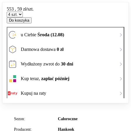
553
,
59
zł/szt.
Do koszyka
u Ciebie
Środa (12.08)
Darmowa dostawa
0 zł
Wydłużony zwrot do
30 dni
Kup teraz,
zapłać później
Kupuj na raty
Sezon:
Całoroczne
Producent:
Hankook