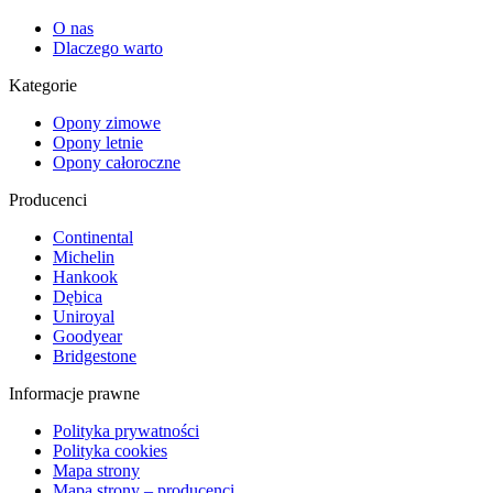
O nas
Dlaczego warto
Kategorie
Opony zimowe
Opony letnie
Opony całoroczne
Producenci
Continental
Michelin
Hankook
Dębica
Uniroyal
Goodyear
Bridgestone
Informacje prawne
Polityka prywatności
Polityka cookies
Mapa strony
Mapa strony – producenci