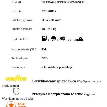
Bieżnik
ULTRAGRIP PERFORMANCE +
Rozmiar
225/50R17
Indeks prędkości
H do 210 km/h
Indeks nośności
98 - 750 kg
Etykieta UE
C
C
B 71 dB
Wzmocnienie (XL)
Tak
Technologie
NCS
Gwarancja
5 lat od daty produkcji
Certyfikowany sprzedawca
Współpracujemy z
producentem
Przesyłka ubezpieczona w cenie
Zaginie?
Wysyłamy nową od ręki