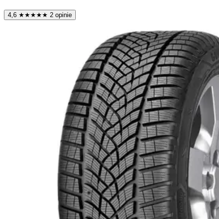
4,6
★
★
★
★
★
2 opinie