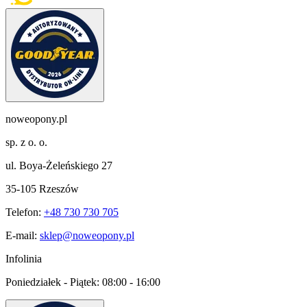
noweopony.pl
sp. z o. o.
ul. Boya-Żeleńskiego 27
35-105 Rzeszów
Telefon:
+48 730 730 705
E-mail:
sklep@noweopony.pl
Infolinia
Poniedziałek - Piątek:
08:00 - 16:00