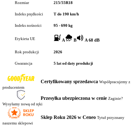
Rozmiar
215/55R18
Indeks prędkości
T do 190 km/h
Indeks nośności
95 - 690 kg
Etykieta UE
A
B
A 68 dB
Rok produkcji
2026
Gwarancja
5 lat od daty produkcji
Certyfikowany sprzedawca
Współpracujemy z
producentem
Przesyłka ubezpieczona w cenie
Zaginie?
Wysyłamy nową od ręki
Sklep Roku 2026 w Ceneo
Tytuł przyznany
naszemu sklepowi