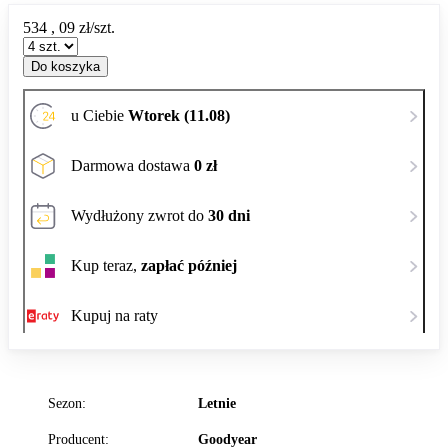
534
,
09
zł/szt.
Do koszyka
u Ciebie
Wtorek (11.08)
Darmowa dostawa
0 zł
Wydłużony zwrot do
30 dni
Kup teraz,
zapłać później
Kupuj na raty
Sezon:
Letnie
Producent:
Goodyear