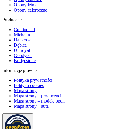
Opony letnie
Opony całoroczne
Producenci
Continental
Michelin
Hankook
Dębica
Uniroyal
Goodyear
Bridgestone
Informacje prawne
Polityka prywatności
Polityka cookies
Mapa strony
Mapa strony – producenci
Mapa strony – modele opon
Mapa strony – auta