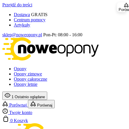
Przejdź do treści
Porów
Dostawa
GRATIS
Centrum pomocy
Artykuły
sklep@noweopony.pl
Pon-Pt: 08:00 - 16:00
Opony
Opony zimowe
Opony całoroczne
Opony letnie
1
Ostatnio oglądane
Porównaj
Porównaj
Twoje konto
0
Koszyk