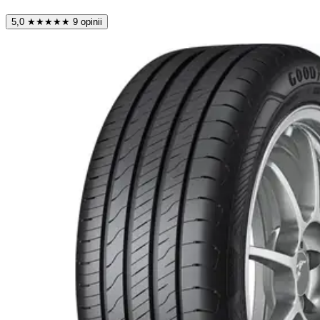
5,0
★
★
★
★
★
9 opinii