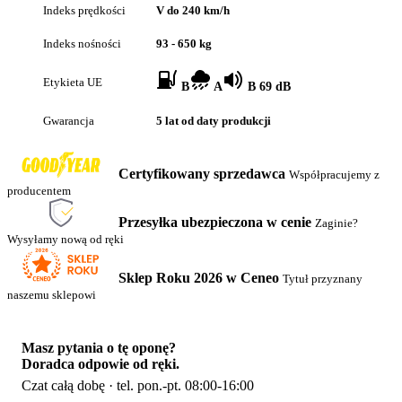
Indeks prędkości
V do 240 km/h
Indeks nośności
93 - 650 kg
Etykieta UE
B
A
B 69 dB
Gwarancja
5 lat od daty produkcji
Certyfikowany sprzedawca
Współpracujemy z
producentem
Przesyłka ubezpieczona w cenie
Zaginie?
Wysyłamy nową od ręki
Sklep Roku 2026 w Ceneo
Tytuł przyznany
naszemu sklepowi
Masz pytania o tę oponę?
Doradca odpowie od ręki.
Czat całą dobę · tel. pon.-pt. 08:00-16:00