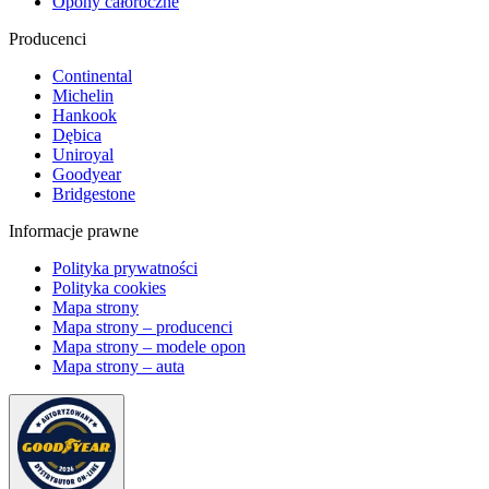
Opony całoroczne
Producenci
Continental
Michelin
Hankook
Dębica
Uniroyal
Goodyear
Bridgestone
Informacje prawne
Polityka prywatności
Polityka cookies
Mapa strony
Mapa strony – producenci
Mapa strony – modele opon
Mapa strony – auta