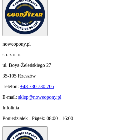
noweopony.pl
sp. z o. o.
ul. Boya-Żeleńskiego 27
35-105 Rzeszów
Telefon:
+48 730 730 705
E-mail:
sklep@noweopony.pl
Infolinia
Poniedziałek - Piątek:
08:00 - 16:00