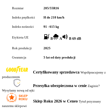
Rozmiar
205/55R16
Indeks prędkości
H do 210 km/h
Indeks nośności
91 - 615 kg
Etykieta UE
B
A
B 69 dB
Rok produkcji
2025
Gwarancja
5 lat od daty produkcji
Certyfikowany sprzedawca
Współpracujemy z
producentem
Przesyłka ubezpieczona w cenie
Zaginie?
Wysyłamy nową od ręki
Sklep Roku 2026 w Ceneo
Tytuł przyznany
naszemu sklepowi