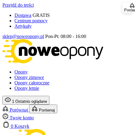
Przejdź do treści
Porów
Dostawa
GRATIS
Centrum pomocy
Artykuły
sklep@noweopony.pl
Pon-Pt: 08:00 - 16:00
Opony
Opony zimowe
Opony całoroczne
Opony letnie
1
Ostatnio oglądane
Porównaj
Porównaj
Twoje konto
0
Koszyk