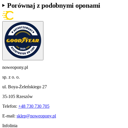
Porównaj z podobnymi oponami
noweopony.pl
sp. z o. o.
ul. Boya-Żeleńskiego 27
35-105 Rzeszów
Telefon:
+48 730 730 705
E-mail:
sklep@noweopony.pl
Infolinia