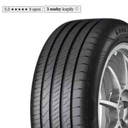
3 osoby
kupiły
5,0
★
★
★
★
★
9 opinii