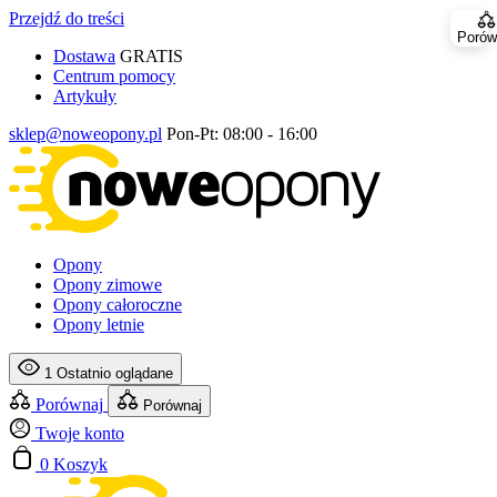
Przejdź do treści
Porów
Dostawa
GRATIS
Centrum pomocy
Artykuły
sklep@noweopony.pl
Pon-Pt: 08:00 - 16:00
Opony
Opony zimowe
Opony całoroczne
Opony letnie
1
Ostatnio oglądane
Porównaj
Porównaj
Twoje konto
0
Koszyk