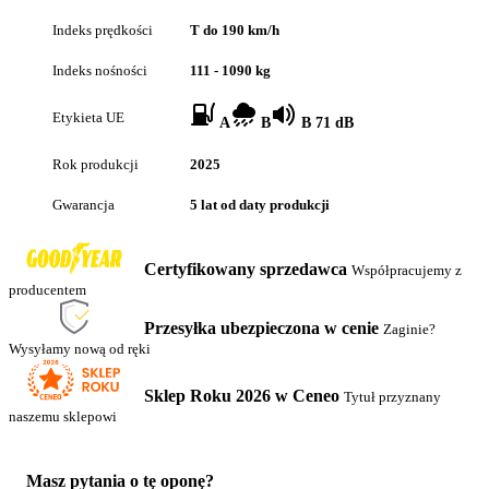
Indeks prędkości
T do 190 km/h
Indeks nośności
111 - 1090 kg
Etykieta UE
A
B
B 71 dB
Rok produkcji
2025
Gwarancja
5 lat od daty produkcji
Certyfikowany sprzedawca
Współpracujemy z
producentem
Przesyłka ubezpieczona w cenie
Zaginie?
Wysyłamy nową od ręki
Sklep Roku 2026 w Ceneo
Tytuł przyznany
naszemu sklepowi
Masz pytania o tę oponę?