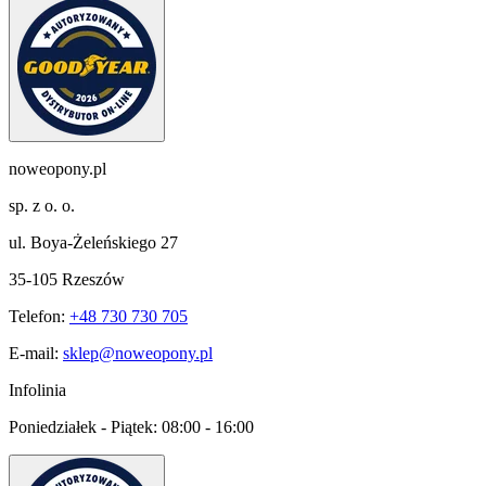
noweopony.pl
sp. z o. o.
ul. Boya-Żeleńskiego 27
35-105 Rzeszów
Telefon:
+48 730 730 705
E-mail:
sklep@noweopony.pl
Infolinia
Poniedziałek - Piątek:
08:00 - 16:00