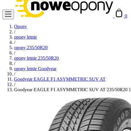
0
Opony
/
opony letnie
/
opony 235/50R20
/
opony letnie 235/50R20
/
opony letnie Goodyear
/
Goodyear EAGLE F1 ASYMMETRIC SUV AT
/
Goodyear EAGLE F1 ASYMMETRIC SUV AT 235/50R20 