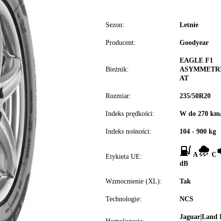
Sezon:
Letnie
Producent:
Goodyear
EAGLE F1
Bieżnik:
ASYMMETRI
AT
Rozmiar:
235/50R20
Indeks prędkości:
W do 270 km
Indeks nośności:
104 - 900 kg
A
C
Etykieta UE:
dB
Wzmocnienie (XL):
Tak
Technologie:
NCS
Jaguar|Land 