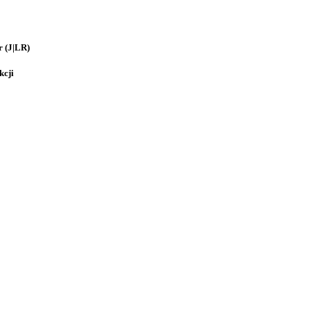
 (J|LR)
kcji