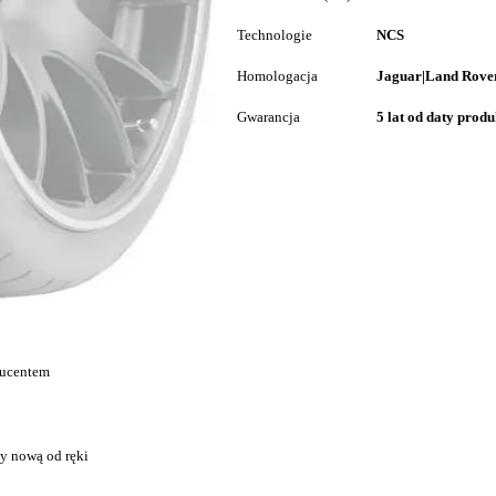
Technologie
NCS
Homologacja
Jaguar|Land Rover
Gwarancja
5 lat od daty produ
ducentem
y nową od ręki