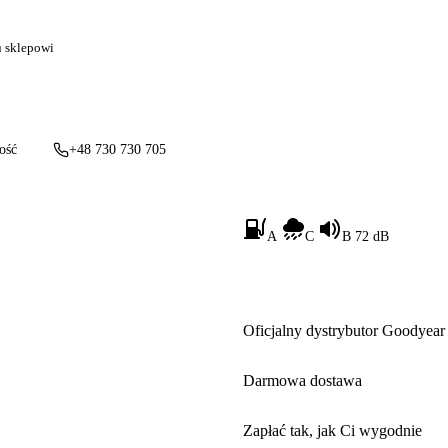
u sklepowi
ość
+48 730 730 705
A
C
B 72 dB
Oficjalny dystrybutor Goodyear
Darmowa dostawa
Zapłać tak, jak Ci wygodnie