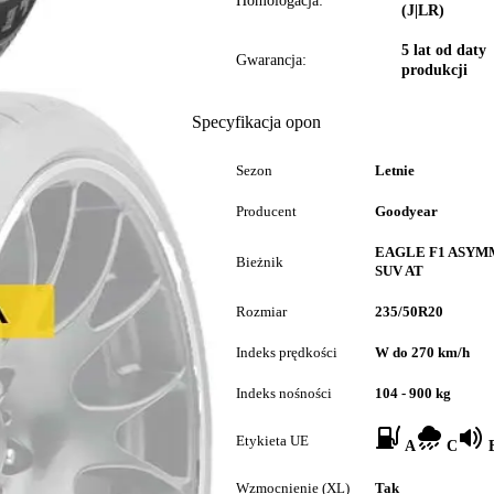
Homologacja:
(J|LR)
5 lat od daty
Gwarancja:
produkcji
Specyfikacja opon
Sezon
Letnie
Producent
Goodyear
EAGLE F1 ASYM
Bieżnik
SUV AT
Rozmiar
235/50R20
Indeks prędkości
W do 270 km/h
Indeks nośności
104 - 900 kg
Etykieta UE
A
C
B
Wzmocnienie (XL)
Tak