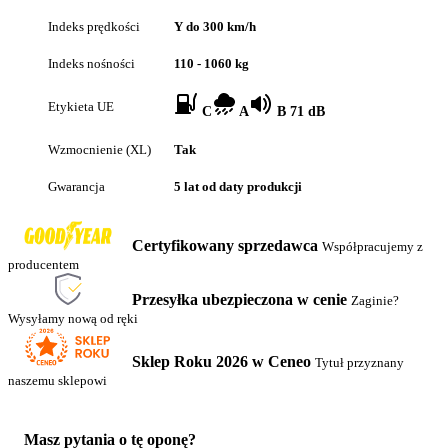
Indeks prędkości
Y do 300 km/h
Indeks nośności
110 - 1060 kg
Etykieta UE
C
A
B 71 dB
Wzmocnienie (XL)
Tak
Gwarancja
5 lat od daty produkcji
Certyfikowany sprzedawca
Współpracujemy z
producentem
Przesyłka ubezpieczona w cenie
Zaginie?
Wysyłamy nową od ręki
Sklep Roku 2026 w Ceneo
Tytuł przyznany
naszemu sklepowi
Masz pytania o tę oponę?