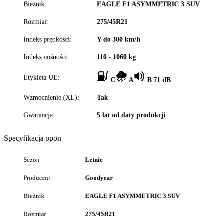
Bieżnik:
EAGLE F1 ASYMMETRIC 3 SUV
Rozmiar:
275/45R21
Indeks prędkości:
Y do 300 km/h
Indeks nośności:
110 - 1060 kg
Etykieta UE:
C
A
B 71 dB
Wzmocnienie (XL):
Tak
Gwarancja:
5 lat od daty produkcji
Specyfikacja opon
Sezon
Letnie
Producent
Goodyear
Bieżnik
EAGLE F1 ASYMMETRIC 3 SUV
Rozmiar
275/45R21