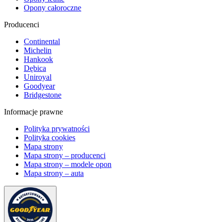
Opony całoroczne
Producenci
Continental
Michelin
Hankook
Dębica
Uniroyal
Goodyear
Bridgestone
Informacje prawne
Polityka prywatności
Polityka cookies
Mapa strony
Mapa strony – producenci
Mapa strony – modele opon
Mapa strony – auta