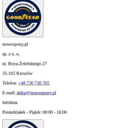
noweopony.pl
sp. z o. o.
ul. Boya-Żeleńskiego 27
35-105 Rzeszów
Telefon:
+48 730 730 705
E-mail:
sklep@noweopony.pl
Infolinia
Poniedziałek - Piątek:
08:00 - 16:00