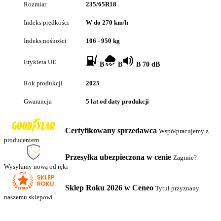
Rozmiar
235/65R18
Indeks prędkości
W do 270 km/h
Indeks nośności
106 - 950 kg
Etykieta UE
B
B
B 70 dB
Rok produkcji
2025
Gwarancja
5 lat od daty produkcji
Certyfikowany sprzedawca
Współpracujemy z
producentem
Przesyłka ubezpieczona w cenie
Zaginie?
Wysyłamy nową od ręki
Sklep Roku 2026 w Ceneo
Tytuł przyznany
naszemu sklepowi