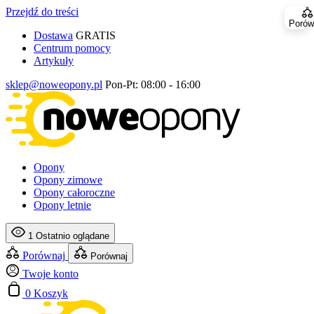
Przejdź do treści
Porów
Dostawa
GRATIS
Centrum pomocy
Artykuły
sklep@noweopony.pl
Pon-Pt: 08:00 - 16:00
Opony
Opony zimowe
Opony całoroczne
Opony letnie
1
Ostatnio oglądane
Porównaj
Porównaj
Twoje konto
0
Koszyk