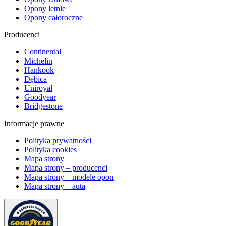
Opony letnie
Opony całoroczne
Producenci
Continental
Michelin
Hankook
Dębica
Uniroyal
Goodyear
Bridgestone
Informacje prawne
Polityka prywatności
Polityka cookies
Mapa strony
Mapa strony – producenci
Mapa strony – modele opon
Mapa strony – auta