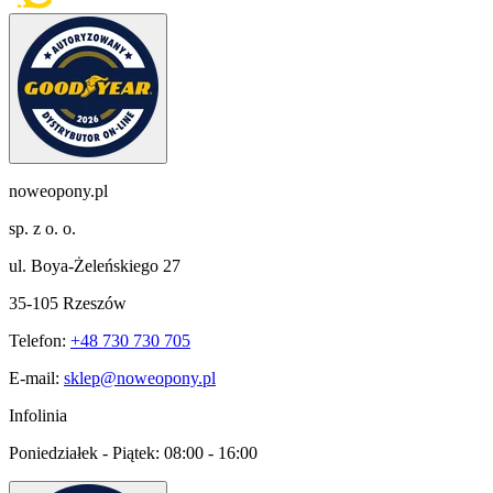
noweopony.pl
sp. z o. o.
ul. Boya-Żeleńskiego 27
35-105 Rzeszów
Telefon:
+48 730 730 705
E-mail:
sklep@noweopony.pl
Infolinia
Poniedziałek - Piątek:
08:00 - 16:00