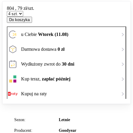
804
,
79
zł/szt.
Do koszyka
u Ciebie
Wtorek (11.08)
Darmowa dostawa
0 zł
Wydłużony zwrot do
30 dni
Kup teraz,
zapłać później
Kupuj na raty
Sezon:
Letnie
Producent:
Goodyear