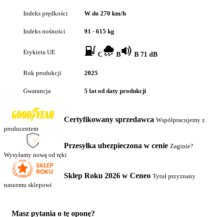
Indeks prędkości
W do 270 km/h
Indeks nośności
91 - 615 kg
Etykieta UE
C
B
B 71 dB
Rok produkcji
2025
Gwarancja
5 lat od daty produkcji
Certyfikowany sprzedawca
Współpracujemy z
producentem
Przesyłka ubezpieczona w cenie
Zaginie?
Wysyłamy nową od ręki
Sklep Roku 2026 w Ceneo
Tytuł przyznany
naszemu sklepowi
Masz pytania o tę oponę?