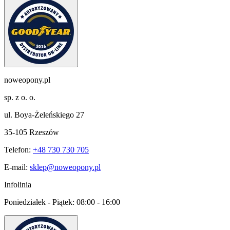
noweopony.pl
sp. z o. o.
ul. Boya-Żeleńskiego 27
35-105 Rzeszów
Telefon:
+48 730 730 705
E-mail:
sklep@noweopony.pl
Infolinia
Poniedziałek - Piątek:
08:00 - 16:00