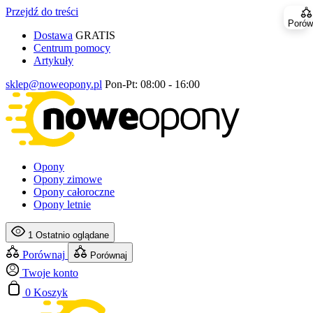
Przejdź do treści
Porów
Dostawa
GRATIS
Centrum pomocy
Artykuły
sklep@noweopony.pl
Pon-Pt: 08:00 - 16:00
Opony
Opony zimowe
Opony całoroczne
Opony letnie
1
Ostatnio oglądane
Porównaj
Porównaj
Twoje konto
0
Koszyk