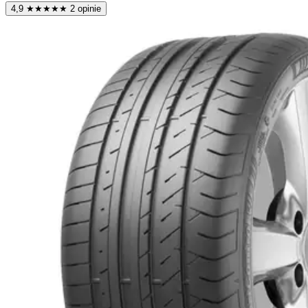
4,9
★
★
★
★
★
2 opinie