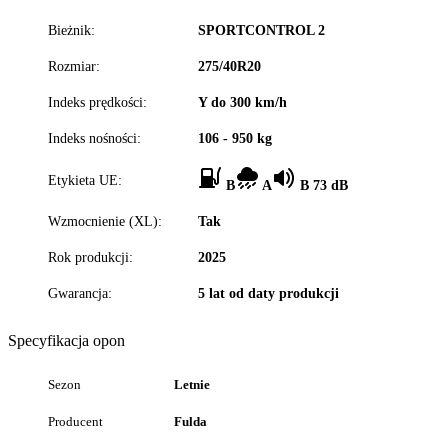
Bieżnik:
SPORTCONTROL 2
Rozmiar:
275/40R20
Indeks prędkości:
Y do 300 km/h
Indeks nośności:
106 - 950 kg
Etykieta UE:
B
A
B 73 dB
Wzmocnienie (XL):
Tak
Rok produkcji:
2025
Gwarancja:
5 lat od daty produkcji
Specyfikacja opon
Sezon
Letnie
Producent
Fulda