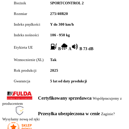
Bieżnik
SPORTCONTROL 2
Rozmiar
275/40R20
Indeks prędkości
Y do 300 km/h
Indeks nośności
106 - 950 kg
Etykieta UE
B
A
B 73 dB
Wzmocnienie (XL)
Tak
Rok produkcji
2025
Gwarancja
5 lat od daty produkcji
Certyfikowany sprzedawca
Współpracujemy z
producentem
Przesyłka ubezpieczona w cenie
Zaginie?
Wysyłamy nową od ręki