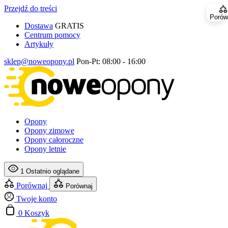
Przejdź do treści
Porów
Dostawa
GRATIS
Centrum pomocy
Artykuły
sklep@noweopony.pl
Pon-Pt: 08:00 - 16:00
Opony
Opony zimowe
Opony całoroczne
Opony letnie
1
Ostatnio oglądane
Porównaj
Porównaj
Twoje konto
0
Koszyk