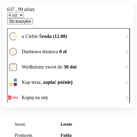
637
,
99
zł/szt.
Do koszyka
u Ciebie
Środa (12.08)
Darmowa dostawa
0 zł
Wydłużony zwrot do
30 dni
Kup teraz,
zapłać później
Kupuj na raty
Sezon:
Letnie
Producent:
Fulda