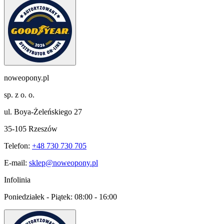
noweopony.pl
sp. z o. o.
ul. Boya-Żeleńskiego 27
35-105 Rzeszów
Telefon:
+48 730 730 705
E-mail:
sklep@noweopony.pl
Infolinia
Poniedziałek - Piątek:
08:00 - 16:00