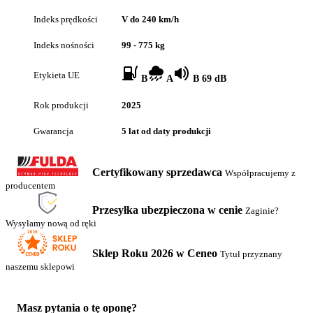
Indeks prędkości
V do 240 km/h
Indeks nośności
99 - 775 kg
Etykieta UE
B
A
B 69 dB
Rok produkcji
2025
Gwarancja
5 lat od daty produkcji
Certyfikowany sprzedawca
Współpracujemy z
producentem
Przesyłka ubezpieczona w cenie
Zaginie?
Wysyłamy nową od ręki
Sklep Roku 2026 w Ceneo
Tytuł przyznany
naszemu sklepowi
Masz pytania o tę oponę?