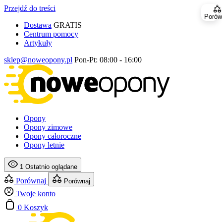
Przejdź do treści
Porów
Dostawa
GRATIS
Centrum pomocy
Artykuły
sklep@noweopony.pl
Pon-Pt: 08:00 - 16:00
Opony
Opony zimowe
Opony całoroczne
Opony letnie
1
Ostatnio oglądane
Porównaj
Porównaj
Twoje konto
0
Koszyk