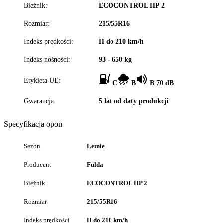
Bieżnik:
ECOCONTROL HP 2
Rozmiar:
215/55R16
Indeks prędkości:
H do 210 km/h
Indeks nośności:
93 - 650 kg
Etykieta UE:
C
B
B 70 dB
Gwarancja:
5 lat od daty produkcji
Specyfikacja opon
Sezon
Letnie
Producent
Fulda
Bieżnik
ECOCONTROL HP 2
Rozmiar
215/55R16
Indeks prędkości
H do 210 km/h