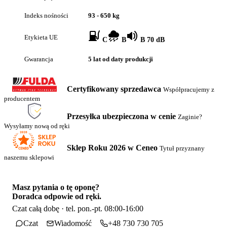
Indeks nośności
93 - 650 kg
Etykieta UE
C
B
B 70 dB
Gwarancja
5 lat od daty produkcji
Certyfikowany sprzedawca
Współpracujemy z
producentem
Przesyłka ubezpieczona w cenie
Zaginie?
Wysyłamy nową od ręki
Sklep Roku 2026 w Ceneo
Tytuł przyznany
naszemu sklepowi
Masz pytania o tę oponę?
Doradca odpowie od ręki.
Czat całą dobę · tel. pon.-pt. 08:00-16:00
Czat
Wiadomość
+48 730 730 705