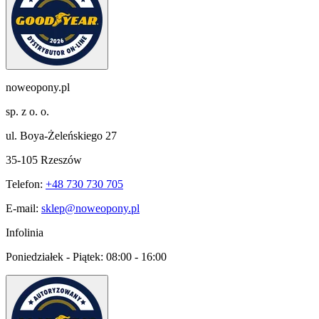
noweopony.pl
sp. z o. o.
ul. Boya-Żeleńskiego 27
35-105 Rzeszów
Telefon:
+48 730 730 705
E-mail:
sklep@noweopony.pl
Infolinia
Poniedziałek - Piątek:
08:00 - 16:00