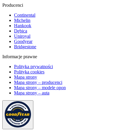
Producenci
Continental
Michelin
Hankook
Dębica
Uniroyal
Goodyear
Bridgestone
Informacje prawne
Polityka prywatności
Polityka cookies
Mapa strony
Mapa strony – producenci
Mapa strony – modele opon
Mapa strony – auta