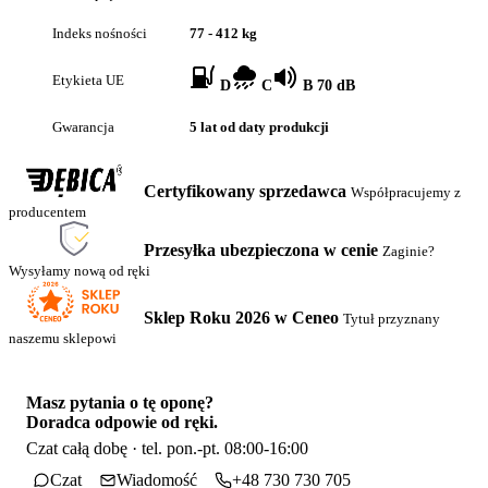
Indeks nośności
77 - 412 kg
Etykieta UE
D
C
B 70 dB
Gwarancja
5 lat od daty produkcji
Certyfikowany sprzedawca
Współpracujemy z
producentem
Przesyłka ubezpieczona w cenie
Zaginie?
Wysyłamy nową od ręki
Sklep Roku 2026 w Ceneo
Tytuł przyznany
naszemu sklepowi
Masz pytania o tę oponę?
Doradca odpowie od ręki.
Czat całą dobę · tel. pon.-pt. 08:00-16:00
Czat
Wiadomość
+48 730 730 705