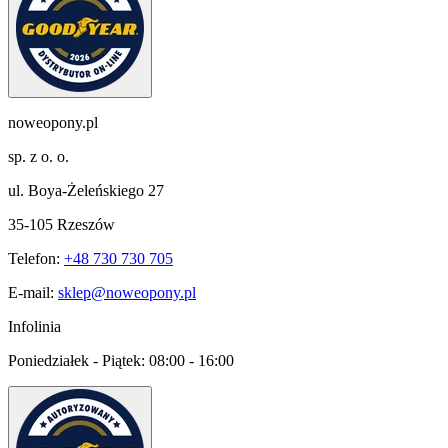
noweopony.pl
sp. z o. o.
ul. Boya-Żeleńskiego 27
35-105 Rzeszów
Telefon:
+48 730 730 705
E-mail:
sklep@noweopony.pl
Infolinia
Poniedziałek - Piątek:
08:00 - 16:00