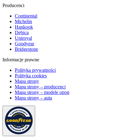
Producenci
Continental
Michelin
Hankook
Dębica
Uniroyal
Goodyear
Bridgestone
Informacje prawne
Polityka prywatności
Polityka cookies
Mapa strony
Mapa strony – producenci
Mapa strony – modele opon
Mapa strony – auta