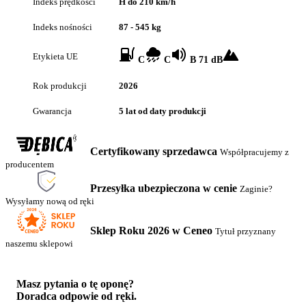
Indeks prędkości
H do 210 km/h
Indeks nośności
87 - 545 kg
Etykieta UE
C
C
B 71 dB
Rok produkcji
2026
Gwarancja
5 lat od daty produkcji
Certyfikowany sprzedawca
Współpracujemy z
producentem
Przesyłka ubezpieczona w cenie
Zaginie?
Wysyłamy nową od ręki
Sklep Roku 2026 w Ceneo
Tytuł przyznany
naszemu sklepowi
Masz pytania o tę oponę?
Doradca odpowie od ręki.