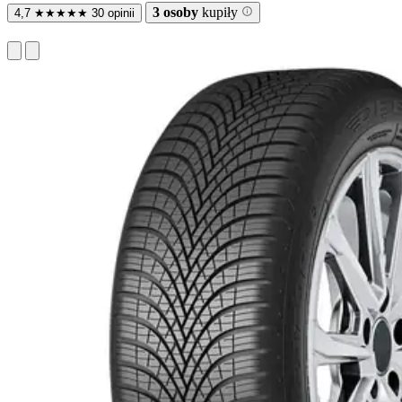
3 osoby
kupiły
4,7
★
★
★
★
★
30 opinii