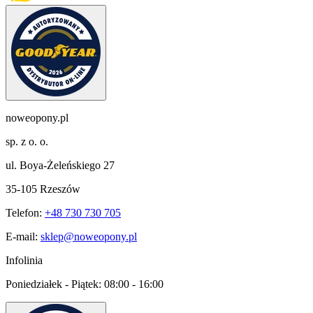
noweopony.pl
sp. z o. o.
ul. Boya-Żeleńskiego 27
35-105 Rzeszów
Telefon:
+48 730 730 705
E-mail:
sklep@noweopony.pl
Infolinia
Poniedziałek - Piątek:
08:00 - 16:00