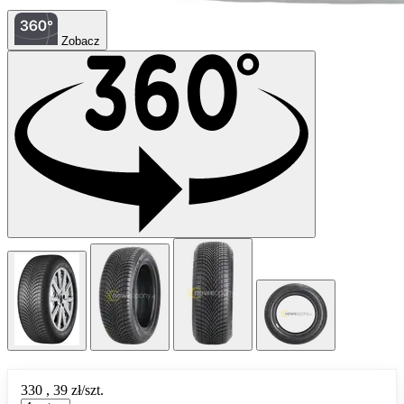
Zobacz
330
,
39
zł/szt.