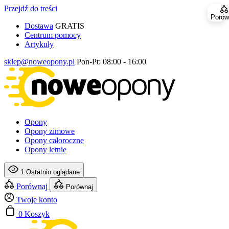
Przejdź do treści
Porów
Dostawa
GRATIS
Centrum pomocy
Artykuły
sklep@noweopony.pl
Pon-Pt: 08:00 - 16:00
Opony
Opony zimowe
Opony całoroczne
Opony letnie
1
Ostatnio oglądane
Porównaj
Porównaj
Twoje konto
0
Koszyk