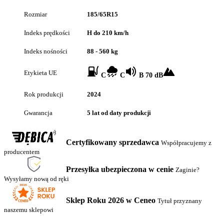
Rozmiar
185/65R15
Indeks prędkości
H do 210 km/h
Indeks nośności
88 - 560 kg
Etykieta UE
C
C
B 70 dB
Rok produkcji
2024
Gwarancja
5 lat od daty produkcji
Certyfikowany sprzedawca
Współpracujemy z
producentem
Przesyłka ubezpieczona w cenie
Zaginie?
Wysyłamy nową od ręki
Sklep Roku 2026 w Ceneo
Tytuł przyznany
naszemu sklepowi