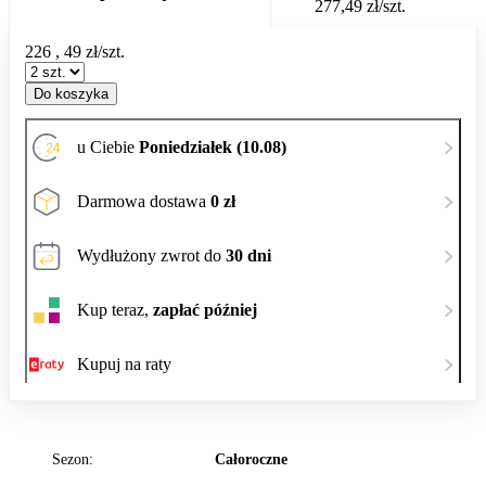
277,49 zł/szt.
226
,
49
zł/szt.
Do koszyka
u Ciebie
Poniedziałek (10.08)
Darmowa dostawa
0 zł
Wydłużony zwrot do
30 dni
Kup teraz,
zapłać później
Kupuj na raty
Sezon:
Całoroczne