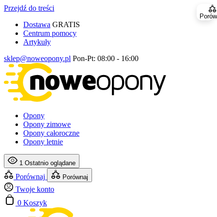
Przejdź do treści
Porów
Dostawa
GRATIS
Centrum pomocy
Artykuły
sklep@noweopony.pl
Pon-Pt: 08:00 - 16:00
Opony
Opony zimowe
Opony całoroczne
Opony letnie
1
Ostatnio oglądane
Porównaj
Porównaj
Twoje konto
0
Koszyk