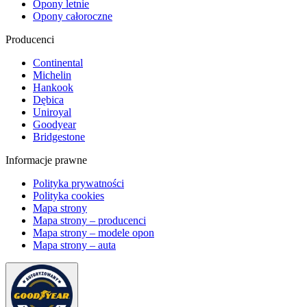
Opony letnie
Opony całoroczne
Producenci
Continental
Michelin
Hankook
Dębica
Uniroyal
Goodyear
Bridgestone
Informacje prawne
Polityka prywatności
Polityka cookies
Mapa strony
Mapa strony – producenci
Mapa strony – modele opon
Mapa strony – auta