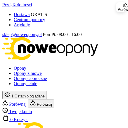
Przejdź do treści
Porów
Dostawa
GRATIS
Centrum pomocy
Artykuły
sklep@noweopony.pl
Pon-Pt: 08:00 - 16:00
Opony
Opony zimowe
Opony całoroczne
Opony letnie
1
Ostatnio oglądane
Porównaj
Porównaj
Twoje konto
0
Koszyk