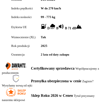
Indeks prędkości
W do 270 km/h
Indeks nośności
99 - 775 kg
Etykieta UE
D
B
B 71 dB
Wzmocnienie (XL)
Tak
Rok produkcji
2025
Gwarancja
2 lata od daty zakupu
Certyfikowany sprzedawca
Współpracujemy z
producentem
Przesyłka ubezpieczona w cenie
Zaginie?
Wysyłamy nową od ręki
Sklep Roku 2026 w Ceneo
Tytuł przyznany
naszemu sklepowi