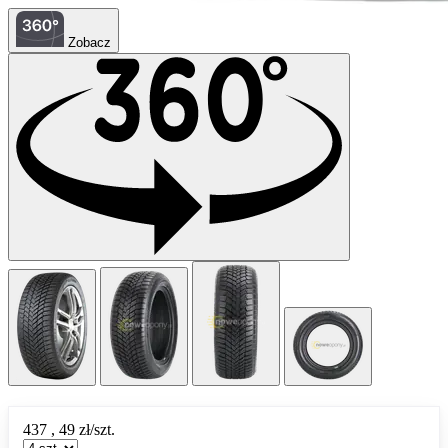
Zobacz
437
,
49
zł/szt.