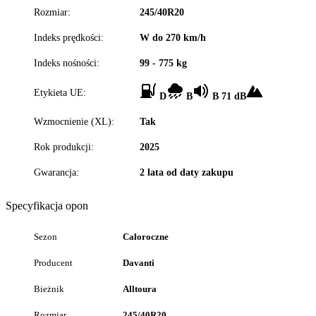
Rozmiar:
245/40R20
Indeks prędkości:
W do 270 km/h
Indeks nośności:
99 - 775 kg
Etykieta UE:
D
B
B 71 dB
Wzmocnienie (XL):
Tak
Rok produkcji:
2025
Gwarancja:
2 lata od daty zakupu
Specyfikacja opon
Sezon
Całoroczne
Producent
Davanti
Bieżnik
Alltoura
Rozmiar
245/40R20