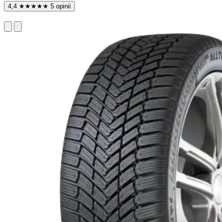
4,4
★
★
★
★
★
5 opinii