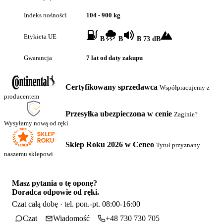
Indeks nośności
104 - 900 kg
Etykieta UE
B
B
B 73 dB
Gwarancja
7 lat od daty zakupu
Certyfikowany sprzedawca
Współpracujemy z
producentem
Przesyłka ubezpieczona w cenie
Zaginie?
Wysyłamy nową od ręki
Sklep Roku 2026 w Ceneo
Tytuł przyznany
naszemu sklepowi
Masz pytania o tę oponę?
Doradca odpowie od ręki.
Czat całą dobę · tel. pon.-pt. 08:00-16:00
Czat
Wiadomość
+48 730 730 705