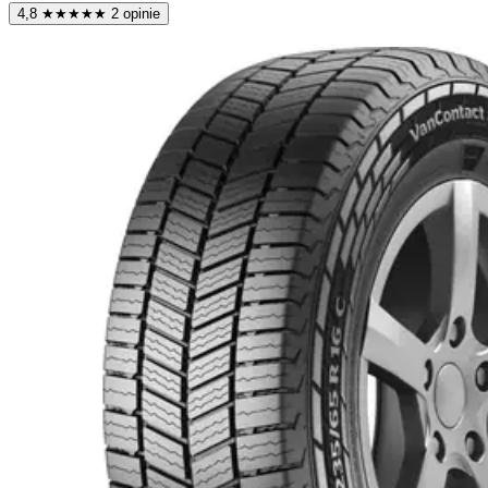
4,8
★
★
★
★
★
2 opinie