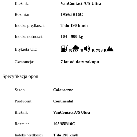
Bieżnik:
VanContact A/S Ultra
Rozmiar:
195/65R16C
Indeks prędkości:
T do 190 km/h
Indeks nośności:
104 - 900 kg
Etykieta UE:
B
B
B 73 dB
Gwarancja:
7 lat od daty zakupu
Specyfikacja opon
Sezon
Całoroczne
Producent
Continental
Bieżnik
VanContact A/S Ultra
Rozmiar
195/65R16C
Indeks prędkości
T do 190 km/h