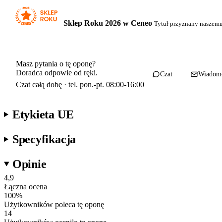
Sklep Roku 2026 w Ceneo
Tytuł przyznany naszem
Masz pytania o tę oponę?
Doradca odpowie od ręki.
Czat
Wiadom
Czat całą dobę · tel. pon.-pt. 08:00-16:00
Etykieta UE
Specyfikacja
Opinie
4,9
Łączna ocena
100
%
Użytkowników poleca tę oponę
14