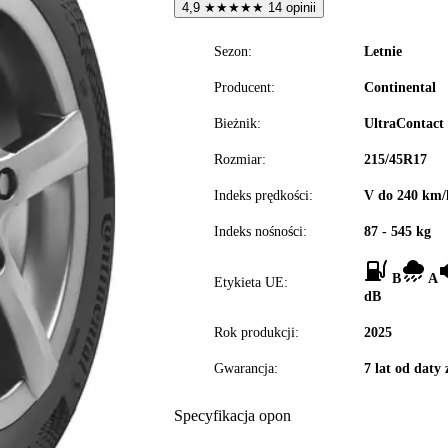
4,9
★
★
★
★
★
14 opinii
Sezon:
Letnie
Producent:
Continental
Bieżnik:
UltraContact
Rozmiar:
215/45R17
Indeks prędkości:
V do 240 km/
Indeks nośności:
87 - 545 kg
B
A
Etykieta UE:
dB
Rok produkcji:
2025
Gwarancja:
7 lat od daty
Specyfikacja opon