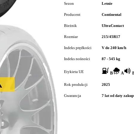
Sezon
Letnie
Producent
Continental
Bieżnik
UltraContact
Rozmiar
215/45R17
Indeks prędkości
V do 240 km/h
Indeks nośności
87 - 545 kg
Etykieta UE
B
A
B
Rok produkcji
2025
Gwarancja
7 lat od daty zaku