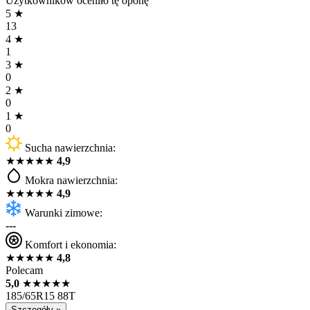
Użytkowników oceniło tę oponę
5
★
13
4
★
1
3
★
0
2
★
0
1
★
0
Sucha nawierzchnia:
★
★
★
★
★
4,9
Mokra nawierzchnia:
★
★
★
★
★
4,9
Warunki zimowe:
---
Komfort i ekonomia:
★
★
★
★
★
4,8
Polecam
5,0
★
★
★
★
★
185/65R15 88T
Szczegóły »