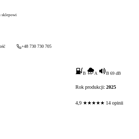
u sklepowi
ość
+48 730 730 705
B
A
B 69 dB
Rok produkcji:
2025
4,9
★
★
★
★
★
14 opinii