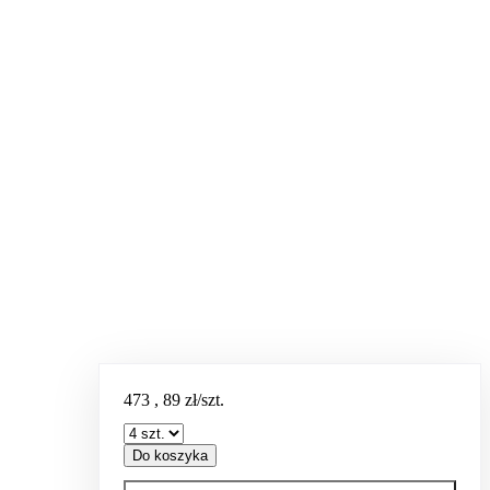
473
,
89
zł/szt.
Do koszyka