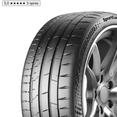
5,0
★
★
★
★
★
3 opinie