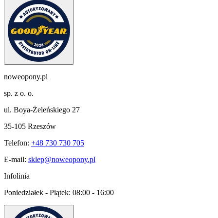
noweopony.pl
sp. z o. o.
ul. Boya-Żeleńskiego 27
35-105 Rzeszów
Telefon:
+48 730 730 705
E-mail:
sklep@noweopony.pl
Infolinia
Poniedziałek - Piątek:
08:00 - 16:00