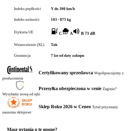
Indeks prędkości
Y do 300 km/h
Indeks nośności
103 - 875 kg
Etykieta UE
C
A
B 73 dB
Wzmocnienie (XL)
Tak
Gwarancja
7 lat od daty zakupu
Certyfikowany sprzedawca
Współpracujemy z
producentem
Przesyłka ubezpieczona w cenie
Zaginie?
Wysyłamy nową od ręki
Sklep Roku 2026 w Ceneo
Tytuł przyznany
naszemu sklepowi
Masz pytania o tę oponę?