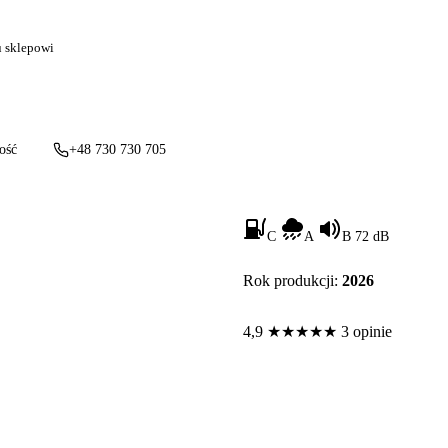
u sklepowi
ość
+48 730 730 705
C
A
B 72 dB
Rok produkcji:
2026
4,9
★
★
★
★
★
3 opinie