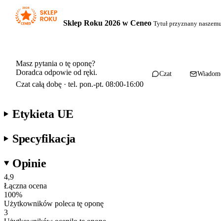
Sklep Roku 2026 w Ceneo
Tytuł przyznany naszem
Masz pytania o tę oponę?
Doradca odpowie od ręki.
Czat
Wiadom
Czat całą dobę · tel. pon.-pt. 08:00-16:00
Etykieta UE
Specyfikacja
Opinie
4,9
Łączna ocena
100
%
Użytkowników poleca tę oponę
3