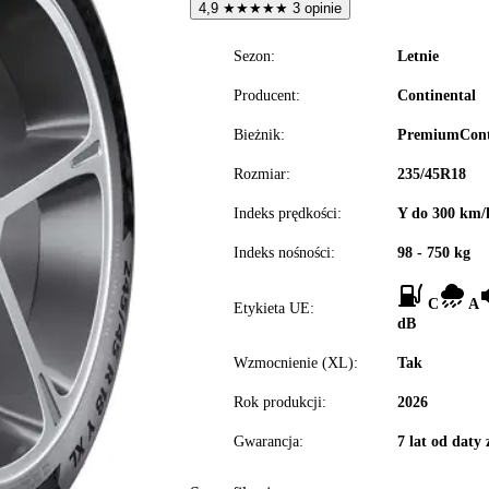
4,9
★
★
★
★
★
3 opinie
Sezon:
Letnie
Producent:
Continental
Bieżnik:
PremiumCont
Rozmiar:
235/45R18
Indeks prędkości:
Y do 300 km/
Indeks nośności:
98 - 750 kg
C
A
Etykieta UE:
dB
Wzmocnienie (XL):
Tak
Rok produkcji:
2026
Gwarancja:
7 lat od daty