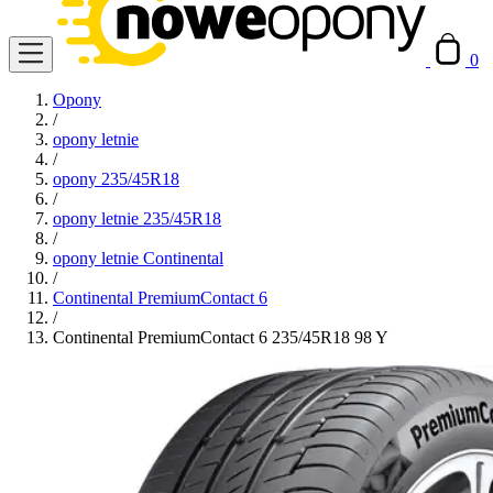
0
Opony
/
opony letnie
/
opony 235/45R18
/
opony letnie 235/45R18
/
opony letnie Continental
/
Continental PremiumContact 6
/
Continental PremiumContact 6 235/45R18 98 Y