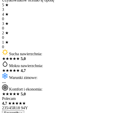
Użytkowników oceniło tę oponę
5
★
3
4
★
0
3
★
0
2
★
0
1
★
0
Sucha nawierzchnia:
★
★
★
★
★
5,0
Mokra nawierzchnia:
★
★
★
★
★
4,7
Warunki zimowe:
---
Komfort i ekonomia:
★
★
★
★
★
5,0
Polecam
4,7
★
★
★
★
★
235/45R18 94Y
Szczegóły »