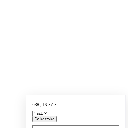
638
,
19
zł/szt.
Do koszyka