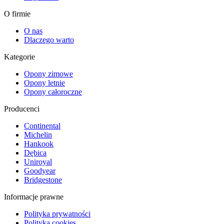
O firmie
O nas
Dlaczego warto
Kategorie
Opony zimowe
Opony letnie
Opony całoroczne
Producenci
Continental
Michelin
Hankook
Dębica
Uniroyal
Goodyear
Bridgestone
Informacje prawne
Polityka prywatności
Polityka cookies