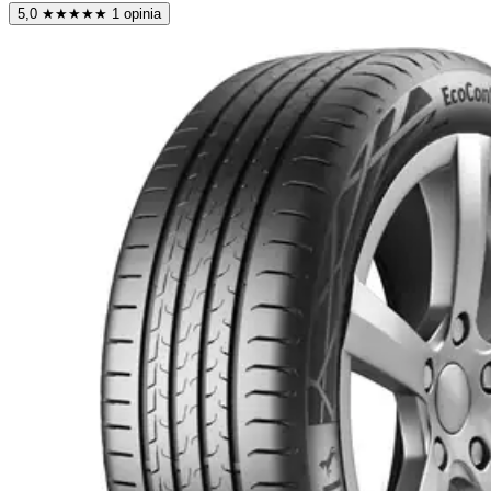
5,0
★
★
★
★
★
1 opinia