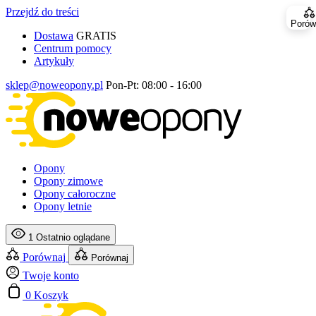
Przejdź do treści
Porów
Dostawa
GRATIS
Centrum pomocy
Artykuły
sklep@noweopony.pl
Pon-Pt: 08:00 - 16:00
Opony
Opony zimowe
Opony całoroczne
Opony letnie
1
Ostatnio oglądane
Porównaj
Porównaj
Twoje konto
0
Koszyk