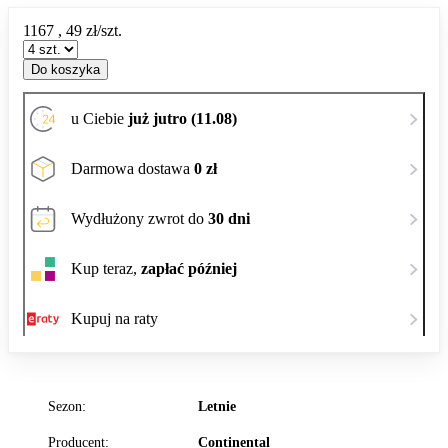
1167
,
49
zł/szt.
Do koszyka
u Ciebie
już jutro (11.08)
Darmowa dostawa
0 zł
Wydłużony zwrot do
30 dni
Kup teraz,
zapłać później
Kupuj na raty
Sezon:
Letnie
Producent:
Continental