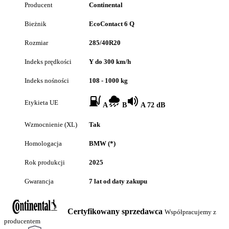
Producent
Continental
Bieżnik
EcoContact 6 Q
Rozmiar
285/40R20
Indeks prędkości
Y do 300 km/h
Indeks nośności
108 - 1000 kg
Etykieta UE
A
B
A 72 dB
Wzmocnienie (XL)
Tak
Homologacja
BMW (*)
Rok produkcji
2025
Gwarancja
7 lat od daty zakupu
Certyfikowany sprzedawca
Współpracujemy z
producentem