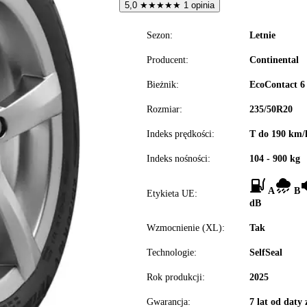
5,0
★
★
★
★
★
1 opinia
Sezon:
Letnie
Producent:
Continental
Bieżnik:
EcoContact 6
Rozmiar:
235/50R20
Indeks prędkości:
T do 190 km/
Indeks nośności:
104 - 900 kg
A
B
Etykieta UE:
dB
Wzmocnienie (XL):
Tak
Technologie:
SelfSeal
Rok produkcji:
2025
Gwarancja:
7 lat od daty