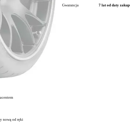
Gwarancja
7 lat od daty zaku
ducentem
y nową od ręki