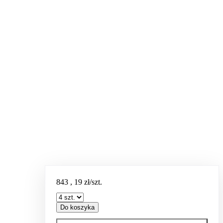
843
,
19
zł/szt.
Do koszyka