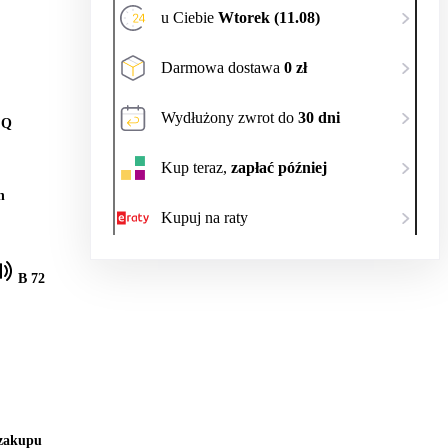
u Ciebie
Wtorek (11.08)
Darmowa dostawa
0 zł
Wydłużony zwrot do
30 dni
 Q
Kup teraz,
zapłać później
h
Kupuj na raty
B 72
 zakupu