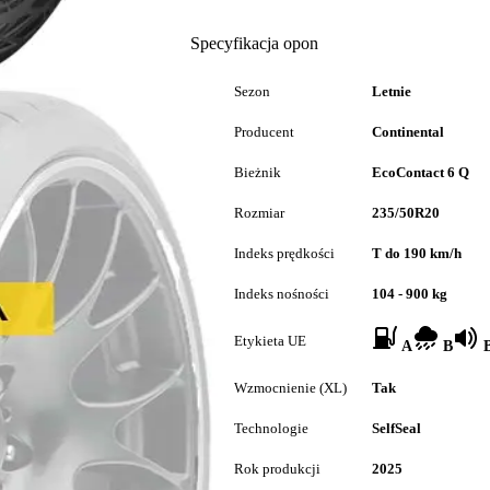
Specyfikacja opon
Sezon
Letnie
Producent
Continental
Bieżnik
EcoContact 6 Q
Rozmiar
235/50R20
Indeks prędkości
T do 190 km/h
Indeks nośności
104 - 900 kg
Etykieta UE
A
B
B
Wzmocnienie (XL)
Tak
Technologie
SelfSeal
Rok produkcji
2025