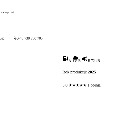
u sklepowi
ość
+48 730 730 705
A
B
B 72 dB
Rok produkcji:
2025
5,0
★
★
★
★
★
1 opinia