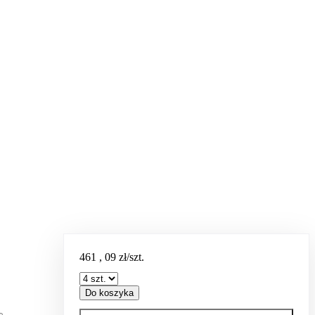
461
,
09
zł/szt.
Do koszyka