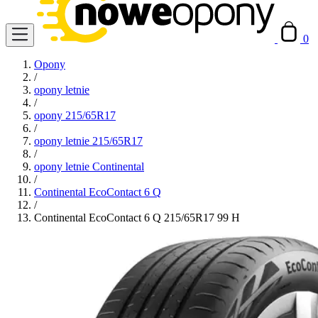
0
Opony
/
opony letnie
/
opony 215/65R17
/
opony letnie 215/65R17
/
opony letnie Continental
/
Continental EcoContact 6 Q
/
Continental EcoContact 6 Q 215/65R17 99 H