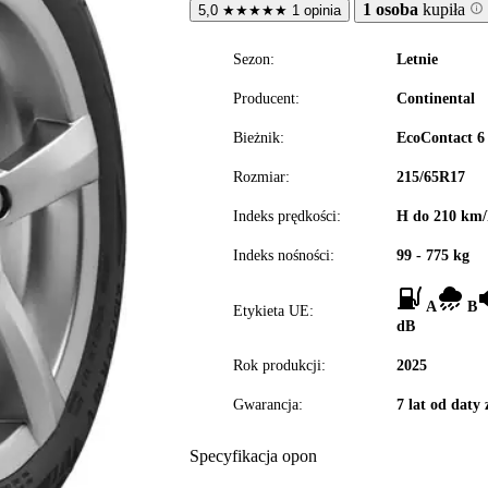
1 osoba
kupiła
5,0
★
★
★
★
★
1 opinia
Sezon:
Letnie
Producent:
Continental
Bieżnik:
EcoContact 6
Rozmiar:
215/65R17
Indeks prędkości:
H do 210 km/
Indeks nośności:
99 - 775 kg
A
B
Etykieta UE:
dB
Rok produkcji:
2025
Gwarancja:
7 lat od daty
Specyfikacja opon