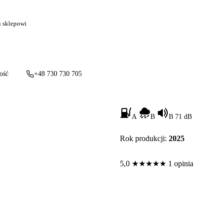
u sklepowi
ość
+48 730 730 705
A
B
B 71 dB
Rok produkcji:
2025
5,0
★
★
★
★
★
1 opinia