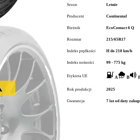
Sezon
Letnie
Producent
Continental
Bieżnik
EcoContact 6 Q
Rozmiar
215/65R17
Indeks prędkości
H do 210 km/h
Indeks nośności
99 - 775 kg
Etykieta UE
A
B
B
Rok produkcji
2025
Gwarancja
7 lat od daty zaku