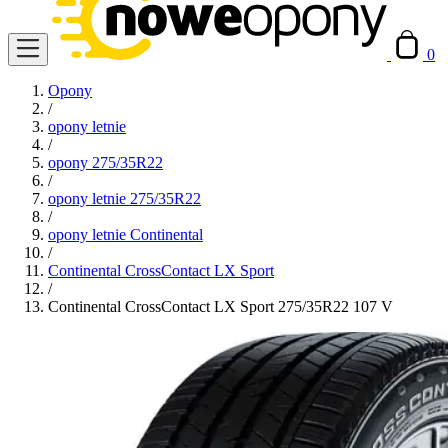
0
Opony
/
opony letnie
/
opony 275/35R22
/
opony letnie 275/35R22
/
opony letnie Continental
/
Continental CrossContact LX Sport
/
Continental CrossContact LX Sport 275/35R22 107 V