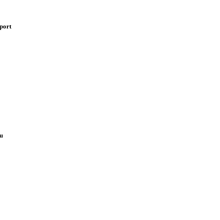
port
pu