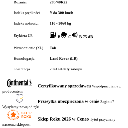
Rozmiar
285/40R22
Indeks prędkości
Y do 300 km/h
Indeks nośności
110 - 1060 kg
Etykieta UE
B
C
B 75 dB
Wzmocnienie (XL)
Tak
Homologacja
Land Rover (LR)
Gwarancja
7 lat od daty zakupu
Certyfikowany sprzedawca
Współpracujemy z
producentem
Przesyłka ubezpieczona w cenie
Zaginie?
Wysyłamy nową od ręki
Sklep Roku 2026 w Ceneo
Tytuł przyznany
naszemu sklepowi