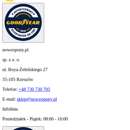
noweopony.pl
sp. z o. o.
ul. Boya-Żeleńskiego 27
35-105 Rzeszów
Telefon:
+48 730 730 705
E-mail:
sklep@noweopony.pl
Infolinia
Poniedziałek - Piątek:
08:00 - 16:00