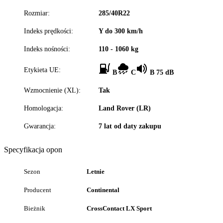
Rozmiar:
285/40R22
Indeks prędkości:
Y do 300 km/h
Indeks nośności:
110 - 1060 kg
Etykieta UE:
B
C
B 75 dB
Wzmocnienie (XL):
Tak
Homologacja:
Land Rover (LR)
Gwarancja:
7 lat od daty zakupu
Specyfikacja opon
Sezon
Letnie
Producent
Continental
Bieżnik
CrossContact LX Sport