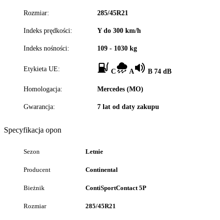
Rozmiar:
285/45R21
Indeks prędkości:
Y do 300 km/h
Indeks nośności:
109 - 1030 kg
Etykieta UE:
C
A
B 74 dB
Homologacja:
Mercedes (MO)
Gwarancja:
7 lat od daty zakupu
Specyfikacja opon
Sezon
Letnie
Producent
Continental
Bieżnik
ContiSportContact 5P
Rozmiar
285/45R21