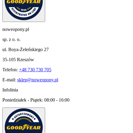
noweopony.pl
sp. z o. o.
ul. Boya-Żeleńskiego 27
35-105 Rzeszów
Telefon:
+48 730 730 705
E-mail:
sklep@noweopony.pl
Infolinia
Poniedziałek - Piątek:
08:00 - 16:00