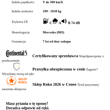
Indeks prędkości
Y do 300 km/h
Indeks nośności
109 - 1030 kg
Etykieta UE
C
A
B 74 dB
Homologacja
Mercedes (MO)
Gwarancja
7 lat od daty zakupu
Certyfikowany sprzedawca
Współpracujemy z
producentem
Przesyłka ubezpieczona w cenie
Zaginie?
Wysyłamy nową od ręki
Sklep Roku 2026 w Ceneo
Tytuł przyznany
naszemu sklepowi
Masz pytania o tę oponę?
Doradca odpowie od ręki.