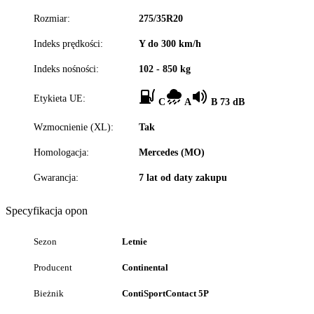
Rozmiar:
275/35R20
Indeks prędkości:
Y do 300 km/h
Indeks nośności:
102 - 850 kg
Etykieta UE:
C
A
B 73 dB
Wzmocnienie (XL):
Tak
Homologacja:
Mercedes (MO)
Gwarancja:
7 lat od daty zakupu
Specyfikacja opon
Sezon
Letnie
Producent
Continental
Bieżnik
ContiSportContact 5P