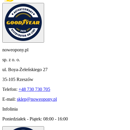
noweopony.pl
sp. z o. o.
ul. Boya-Żeleńskiego 27
35-105 Rzeszów
Telefon:
+48 730 730 705
E-mail:
sklep@noweopony.pl
Infolinia
Poniedziałek - Piątek:
08:00 - 16:00