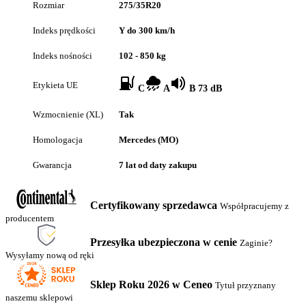
Rozmiar
275/35R20
Indeks prędkości
Y do 300 km/h
Indeks nośności
102 - 850 kg
Etykieta UE
C
A
B 73 dB
Wzmocnienie (XL)
Tak
Homologacja
Mercedes (MO)
Gwarancja
7 lat od daty zakupu
Certyfikowany sprzedawca
Współpracujemy z
producentem
Przesyłka ubezpieczona w cenie
Zaginie?
Wysyłamy nową od ręki
Sklep Roku 2026 w Ceneo
Tytuł przyznany
naszemu sklepowi