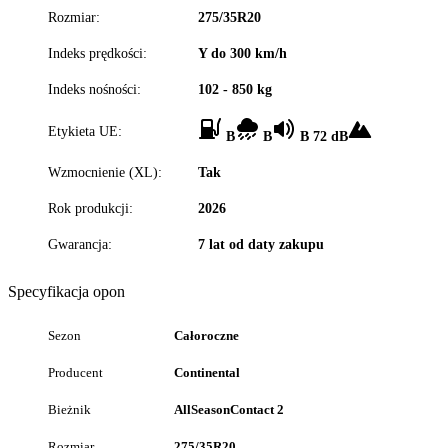
Rozmiar:
275/35R20
Indeks prędkości:
Y do 300 km/h
Indeks nośności:
102 - 850 kg
Etykieta UE:
B
B
B 72 dB
Wzmocnienie (XL):
Tak
Rok produkcji:
2026
Gwarancja:
7 lat od daty zakupu
Specyfikacja opon
Sezon
Całoroczne
Producent
Continental
Bieżnik
AllSeasonContact 2
Rozmiar
275/35R20