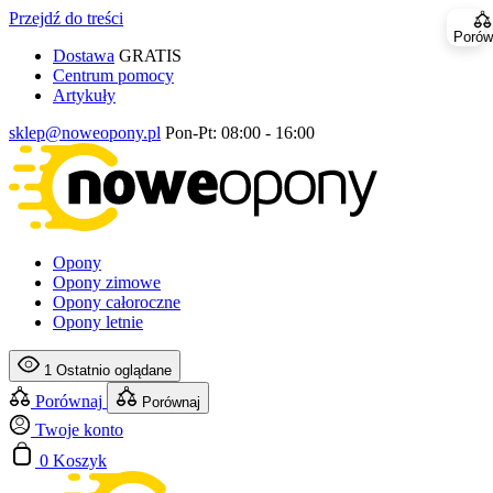
Przejdź do treści
Porów
Dostawa
GRATIS
Centrum pomocy
Artykuły
sklep@noweopony.pl
Pon-Pt: 08:00 - 16:00
Opony
Opony zimowe
Opony całoroczne
Opony letnie
1
Ostatnio oglądane
Porównaj
Porównaj
Twoje konto
0
Koszyk