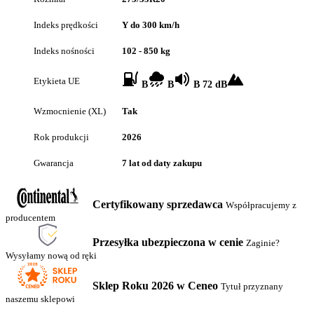
Indeks prędkości
Y do 300 km/h
Indeks nośności
102 - 850 kg
Etykieta UE
B
B
B 72 dB
Wzmocnienie (XL)
Tak
Rok produkcji
2026
Gwarancja
7 lat od daty zakupu
Certyfikowany sprzedawca
Współpracujemy z
producentem
Przesyłka ubezpieczona w cenie
Zaginie?
Wysyłamy nową od ręki
Sklep Roku 2026 w Ceneo
Tytuł przyznany
naszemu sklepowi