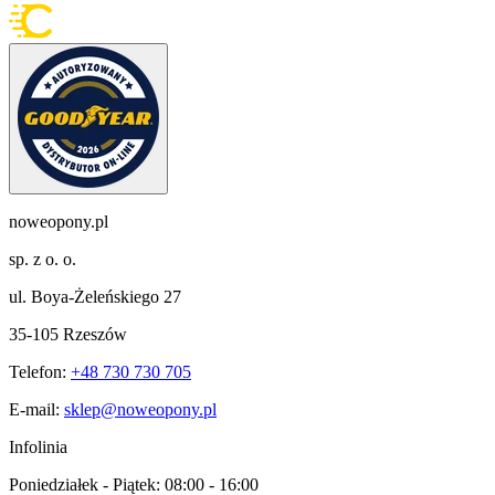
noweopony.pl
sp. z o. o.
ul. Boya-Żeleńskiego 27
35-105 Rzeszów
Telefon:
+48 730 730 705
E-mail:
sklep@noweopony.pl
Infolinia
Poniedziałek - Piątek:
08:00 - 16:00