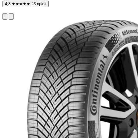
4,8
★
★
★
★
★
26 opinii