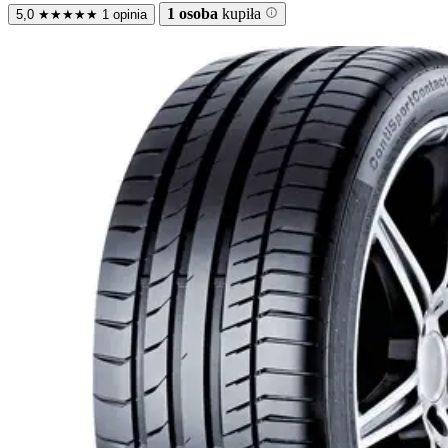
1 osoba
kupiła
5,0
★
★
★
★
★
1 opinia