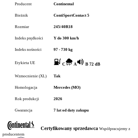
Producent
Continental
Bieżnik
ContiSportContact 5
Rozmiar
245/40R18
Indeks prędkości
Y do 300 km/h
Indeks nośności
97 - 730 kg
Etykieta UE
C
A
B 72 dB
Wzmocnienie (XL)
Tak
Homologacja
Mercedes (MO)
Rok produkcji
2026
Gwarancja
7 lat od daty zakupu
Certyfikowany sprzedawca
Współpracujemy z
producentem