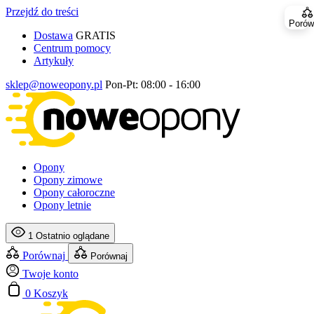
Przejdź do treści
Porów
Dostawa
GRATIS
Centrum pomocy
Artykuły
sklep@noweopony.pl
Pon-Pt: 08:00 - 16:00
Opony
Opony zimowe
Opony całoroczne
Opony letnie
1
Ostatnio oglądane
Porównaj
Porównaj
Twoje konto
0
Koszyk