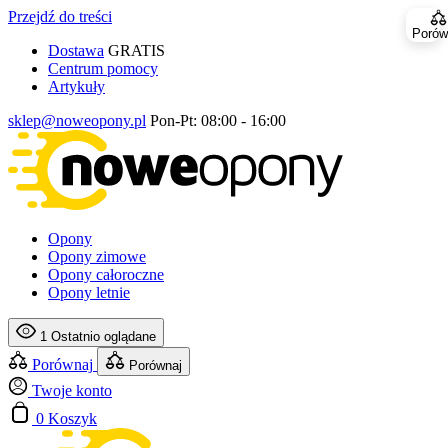
Przejdź do treści
Porów
Dostawa
GRATIS
Centrum pomocy
Artykuły
sklep@noweopony.pl
Pon-Pt: 08:00 - 16:00
Opony
Opony zimowe
Opony całoroczne
Opony letnie
1
Ostatnio oglądane
Porównaj
Porównaj
Twoje konto
0
Koszyk