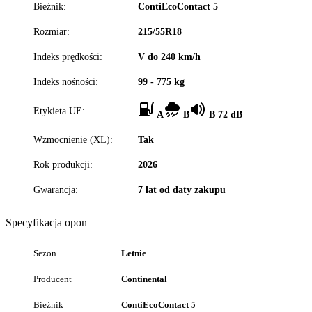
Bieżnik:
ContiEcoContact 5
Rozmiar:
215/55R18
Indeks prędkości:
V do 240 km/h
Indeks nośności:
99 - 775 kg
Etykieta UE:
A
B
B 72 dB
Wzmocnienie (XL):
Tak
Rok produkcji:
2026
Gwarancja:
7 lat od daty zakupu
Specyfikacja opon
Sezon
Letnie
Producent
Continental
Bieżnik
ContiEcoContact 5