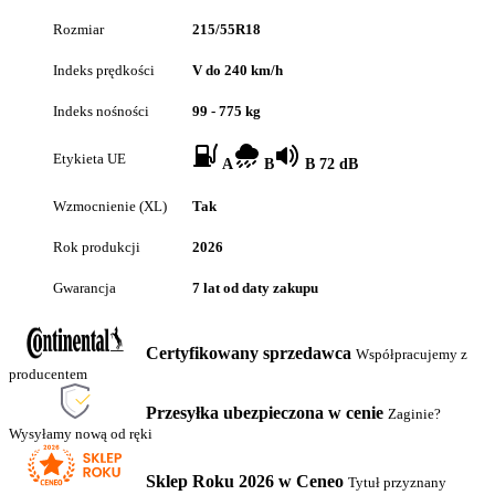
Rozmiar
215/55R18
Indeks prędkości
V do 240 km/h
Indeks nośności
99 - 775 kg
Etykieta UE
A
B
B 72 dB
Wzmocnienie (XL)
Tak
Rok produkcji
2026
Gwarancja
7 lat od daty zakupu
Certyfikowany sprzedawca
Współpracujemy z
producentem
Przesyłka ubezpieczona w cenie
Zaginie?
Wysyłamy nową od ręki
Sklep Roku 2026 w Ceneo
Tytuł przyznany