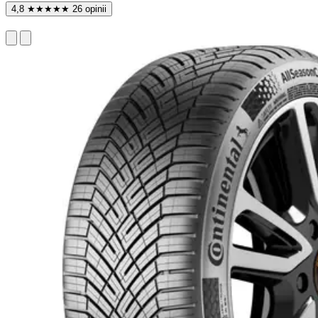
4,8
★
★
★
★
★
26 opinii