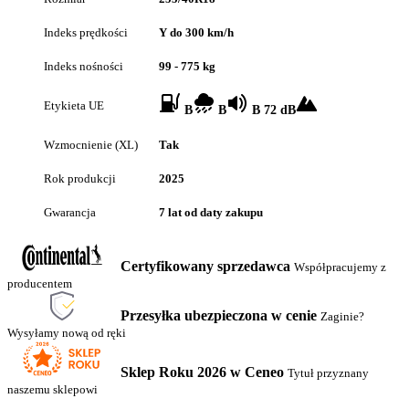
Indeks prędkości
Y do 300 km/h
Indeks nośności
99 - 775 kg
Etykieta UE
B
B
B 72 dB
Wzmocnienie (XL)
Tak
Rok produkcji
2025
Gwarancja
7 lat od daty zakupu
Certyfikowany sprzedawca
Współpracujemy z
producentem
Przesyłka ubezpieczona w cenie
Zaginie?
Wysyłamy nową od ręki
Sklep Roku 2026 w Ceneo
Tytuł przyznany
naszemu sklepowi