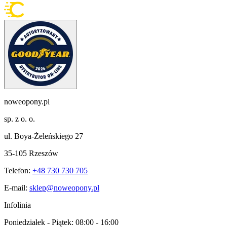
noweopony.pl
sp. z o. o.
ul. Boya-Żeleńskiego 27
35-105 Rzeszów
Telefon:
+48 730 730 705
E-mail:
sklep@noweopony.pl
Infolinia
Poniedziałek - Piątek:
08:00 - 16:00