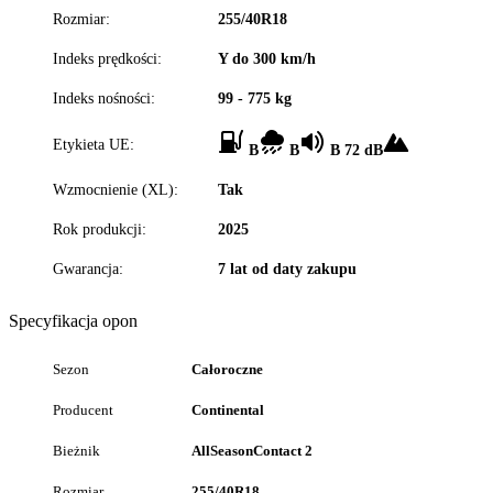
Rozmiar:
255/40R18
Indeks prędkości:
Y do 300 km/h
Indeks nośności:
99 - 775 kg
Etykieta UE:
B
B
B 72 dB
Wzmocnienie (XL):
Tak
Rok produkcji:
2025
Gwarancja:
7 lat od daty zakupu
Specyfikacja opon
Sezon
Całoroczne
Producent
Continental
Bieżnik
AllSeasonContact 2
Rozmiar
255/40R18