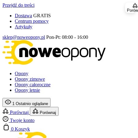
Przejdź do treści
Porów
Dostawa
GRATIS
Centrum pomocy
Artykuły
sklep@noweopony.pl
Pon-Pt: 08:00 - 16:00
Opony
Opony zimowe
Opony całoroczne
Opony letnie
1
Ostatnio oglądane
Porównaj
Porównaj
Twoje konto
0
Koszyk