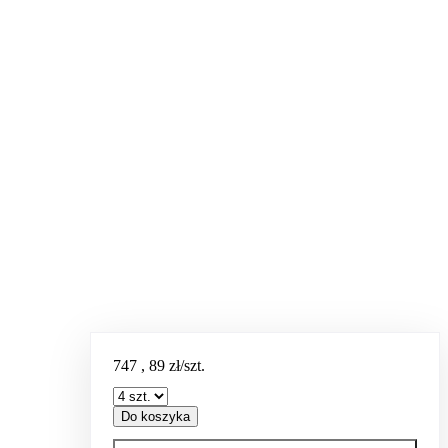
747
,
89
zł/szt.
Do koszyka