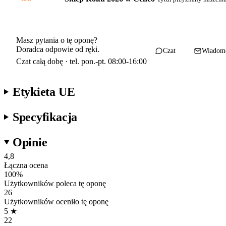
Masz pytania o tę oponę?
Doradca odpowie od ręki.
Czat
Wiadom
Czat całą dobę · tel. pon.-pt. 08:00-16:00
Etykieta UE
Specyfikacja
Opinie
4,8
Łączna ocena
100
%
Użytkowników poleca tę oponę
26
Użytkowników oceniło tę oponę
5
★
22