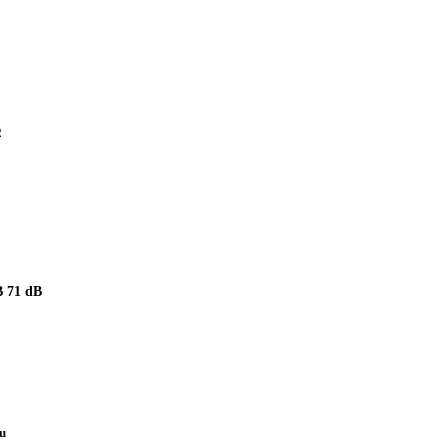
2
 71 dB
pu