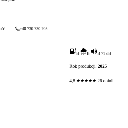
ość
+48 730 730 705
B
B
B 71 dB
Rok produkcji:
2025
4,8
★
★
★
★
★
26 opinii