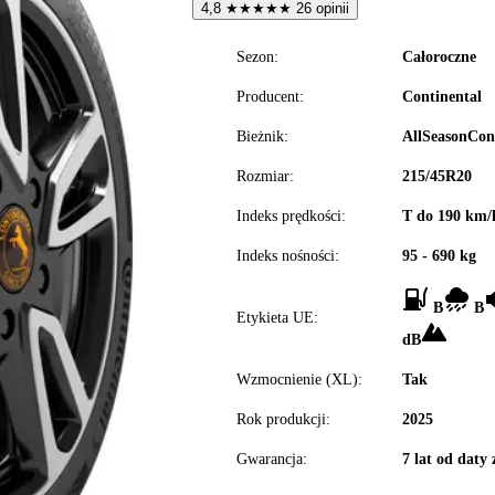
4,8
★
★
★
★
★
26 opinii
Sezon:
Całoroczne
Producent:
Continental
Bieżnik:
AllSeasonCon
Rozmiar:
215/45R20
Indeks prędkości:
T do 190 km/
Indeks nośności:
95 - 690 kg
B
B
Etykieta UE:
dB
Wzmocnienie (XL):
Tak
Rok produkcji:
2025
Gwarancja:
7 lat od daty