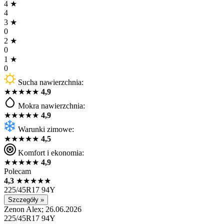
4
★
4
3
★
0
2
★
0
1
★
0
Sucha nawierzchnia:
★
★
★
★
★
4,9
Mokra nawierzchnia:
★
★
★
★
★
4,9
Warunki zimowe:
★
★
★
★
★
4,5
Komfort i ekonomia:
★
★
★
★
★
4,9
Polecam
4,3
★
★
★
★
★
225/45R17 94Y
Szczegóły »
Zenon Alex; 26.06.2026
225/45R17 94Y