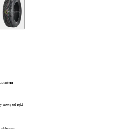
ducentem
y nową od ręki
u sklepowi