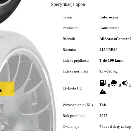
Specyfikacja opon
Sezon
Całoroczne
Producent
Continental
Bieżnik
AllSeasonContact 
Rozmiar
215/45R20
Indeks prędkości
T do 190 km/h
Indeks nośności
95 - 690 kg
B
B
B
Etykieta UE
Wzmocnienie (XL)
Tak
Rok produkcji
2025
Gwarancja
7 lat od daty zaku