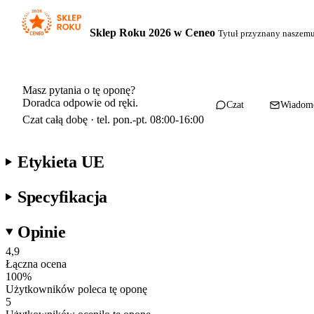
Sklep Roku 2026 w Ceneo
Tytuł przyznany naszem
Masz pytania o tę oponę?
Doradca odpowie od ręki.
Czat
Wiadom
Czat całą dobę · tel. pon.-pt. 08:00-16:00
Etykieta UE
Specyfikacja
Opinie
4,9
Łączna ocena
100
%
Użytkowników poleca tę oponę
5