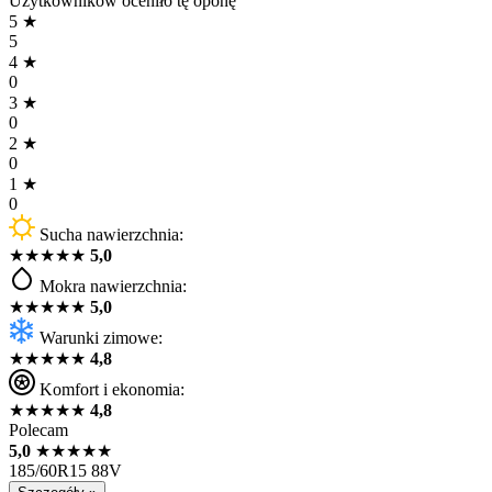
Użytkowników oceniło tę oponę
5
★
5
4
★
0
3
★
0
2
★
0
1
★
0
Sucha nawierzchnia:
★
★
★
★
★
5,0
Mokra nawierzchnia:
★
★
★
★
★
5,0
Warunki zimowe:
★
★
★
★
★
4,8
Komfort i ekonomia:
★
★
★
★
★
4,8
Polecam
5,0
★
★
★
★
★
185/60R15 88V