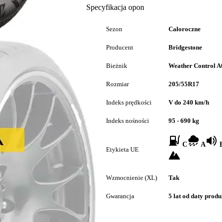
Specyfikacja opon
Sezon
Całoroczne
Producent
Bridgestone
Bieżnik
Weather Control 
Rozmiar
205/55R17
Indeks prędkości
V do 240 km/h
Indeks nośności
95 - 690 kg
C
A
B
Etykieta UE
Wzmocnienie (XL)
Tak
Gwarancja
5 lat od daty produ