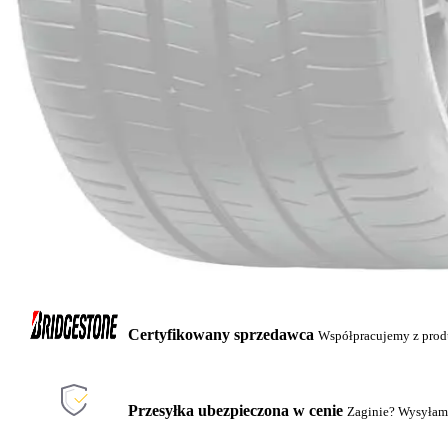
Certyfikowany sprzedawca
Współpracujemy z pro
Przesyłka ubezpieczona w cenie
Zaginie? Wysyłam