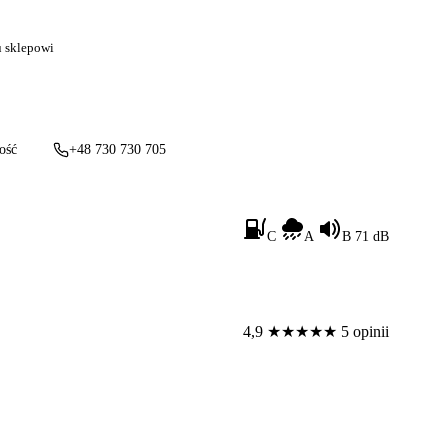
u sklepowi
ość
+48 730 730 705
C
A
B 71 dB
4,9
★
★
★
★
★
5 opinii