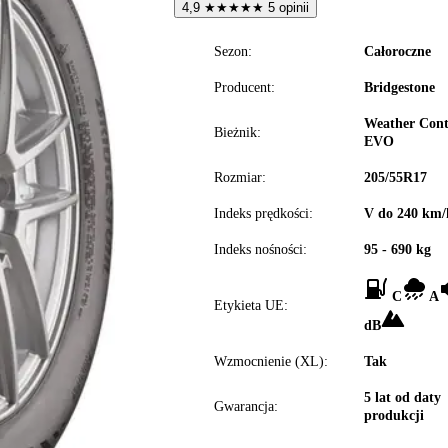
4,9
★
★
★
★
★
5 opinii
Sezon:
Całoroczne
Producent:
Bridgestone
Weather Cont
Bieżnik:
EVO
Rozmiar:
205/55R17
Indeks prędkości:
V do 240 km/
Indeks nośności:
95 - 690 kg
C
A
Etykieta UE:
dB
Wzmocnienie (XL):
Tak
5 lat od daty
Gwarancja:
produkcji