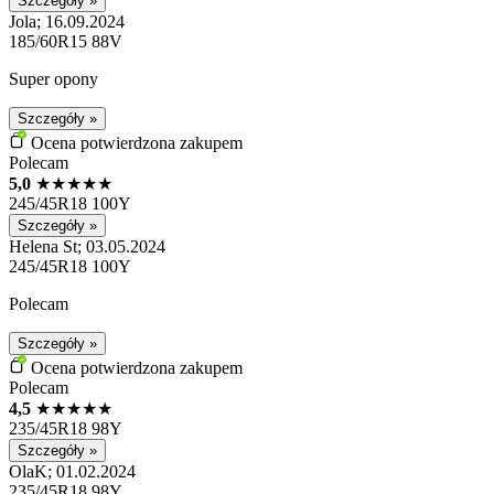
Szczegóły »
Jola; 16.09.2024
185/60R15 88V
Super opony
Szczegóły »
Ocena potwierdzona zakupem
Polecam
5,0
★
★
★
★
★
245/45R18 100Y
Szczegóły »
Helena St; 03.05.2024
245/45R18 100Y
Polecam
Szczegóły »
Ocena potwierdzona zakupem
Polecam
4,5
★
★
★
★
★
235/45R18 98Y
Szczegóły »
OlaK; 01.02.2024
235/45R18 98Y