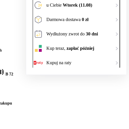
u Ciebie
Wtorek (11.08)
Darmowa dostawa
0 zł
Wydłużony zwrot do
30 dni
Kup teraz,
zapłać później
h
Kupuj na raty
B 72
 zakupu