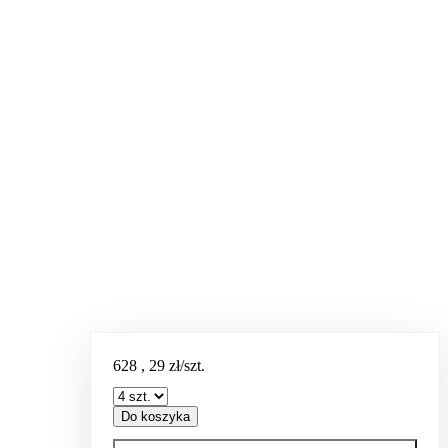
628
,
29
zł/szt.
Do koszyka