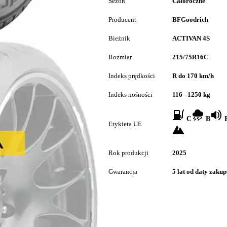
Sezon
Całoroczne
Producent
BFGoodrich
Bieżnik
ACTIVAN 4S
Rozmiar
215/75R16C
Indeks prędkości
R do 170 km/h
Indeks nośności
116 - 1250 kg
C
B
B
Etykieta UE
Rok produkcji
2025
Gwarancja
5 lat od daty zaku