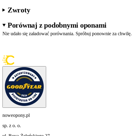
Zwroty
Porównaj z podobnymi oponami
Nie udało się załadować porównania. Spróbuj ponownie za chwilę.
noweopony.pl
sp. z o. o.
ul. Boya-Żeleńskiego 27