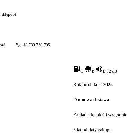
u sklepowi
ość
+48 730 730 705
C
B
B 72 dB
Rok produkcji:
2025
Darmowa dostawa
Zapłać tak, jak Ci wygodnie
5 lat od daty zakupu