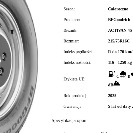
Sezon:
Całoroczne
Producent:
BFGoodrich
Bieżnik:
ACTIVAN 4S
Rozmiar:
215/75R16C
Indeks prędkości:
R do 170 km/
Indeks nośności:
116 - 1250 kg
C
B
Etykieta UE:
dB
Rok produkcji:
2025
Gwarancja:
5 lat od daty
Specyfikacja opon