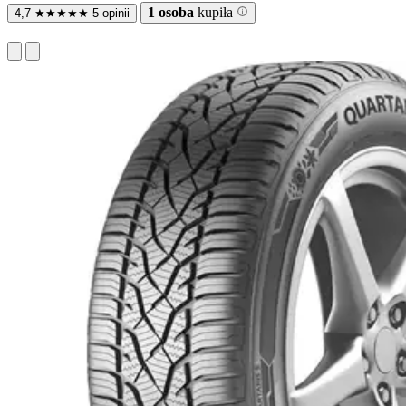
1 osoba
kupiła
4,7
★
★
★
★
★
5 opinii