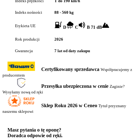
Indeks prędkości
T do 190 km/h
Indeks nośności
88 - 560 kg
Etykieta UE
D
C
B 71 dB
Rok produkcji
2026
Gwarancja
7 lat od daty zakupu
Certyfikowany sprzedawca
Współpracujemy z
producentem
Przesyłka ubezpieczona w cenie
Zaginie?
Wysyłamy nową od ręki
Sklep Roku 2026 w Ceneo
Tytuł przyznany
naszemu sklepowi
Masz pytania o tę oponę?
Doradca odpowie od ręki.