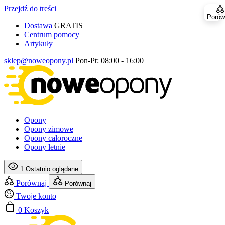
Przejdź do treści
Porów
Dostawa
GRATIS
Centrum pomocy
Artykuły
sklep@noweopony.pl
Pon-Pt: 08:00 - 16:00
Opony
Opony zimowe
Opony całoroczne
Opony letnie
1
Ostatnio oglądane
Porównaj
Porównaj
Twoje konto
0
Koszyk