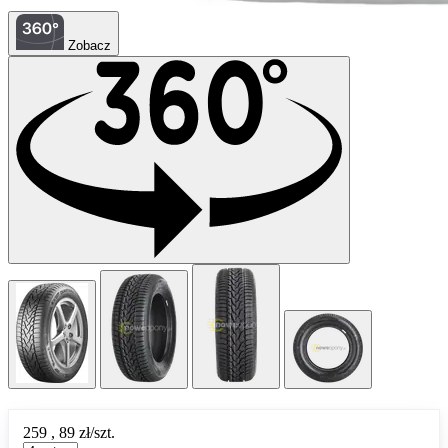
Zobacz
259
,
89
zł/szt.