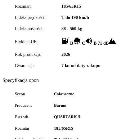
Rozmiar:
185/65R15
Indeks prędkości:
T do 190 km/h
Indeks nośności:
88 - 560 kg
Etykieta UE:
D
C
B 71 dB
Rok produkcji:
2026
Gwarancja:
7 lat od daty zakupu
Specyfikacja opon
Sezon
Całoroczne
Producent
Barum
Bieżnik
QUARTARIS 5
Rozmiar
185/65R15