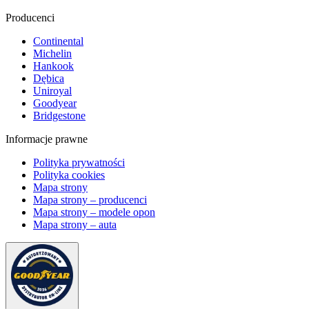
Producenci
Continental
Michelin
Hankook
Dębica
Uniroyal
Goodyear
Bridgestone
Informacje prawne
Polityka prywatności
Polityka cookies
Mapa strony
Mapa strony – producenci
Mapa strony – modele opon
Mapa strony – auta