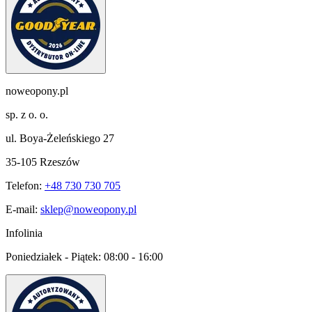
noweopony.pl
sp. z o. o.
ul. Boya-Żeleńskiego 27
35-105 Rzeszów
Telefon:
+48 730 730 705
E-mail:
sklep@noweopony.pl
Infolinia
Poniedziałek - Piątek:
08:00 - 16:00