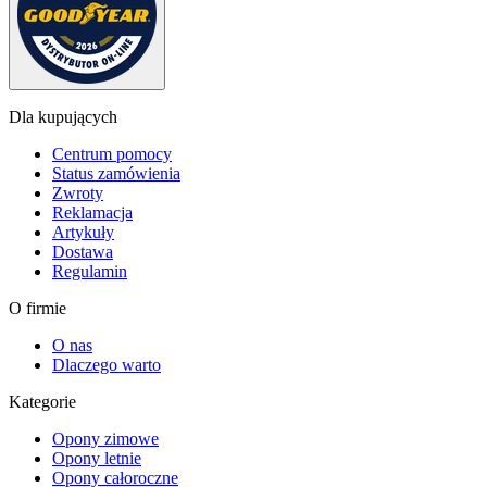
Dla kupujących
Centrum pomocy
Status zamówienia
Zwroty
Reklamacja
Artykuły
Dostawa
Regulamin
O firmie
O nas
Dlaczego warto
Kategorie
Opony zimowe
Opony letnie
Opony całoroczne