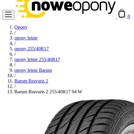
0
Opony
/
opony letnie
/
opony 255/40R17
/
opony letnie 255/40R17
/
opony letnie Barum
/
Barum Bravuris 2
/
Barum Bravuris 2 255/40R17 94 W