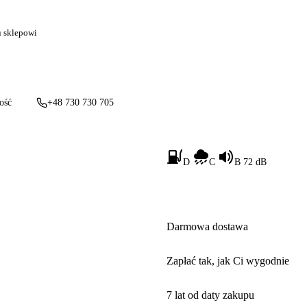
u sklepowi
ość
+48 730 730 705
D
C
B 72 dB
Darmowa dostawa
Zapłać tak, jak Ci wygodnie
7 lat od daty zakupu