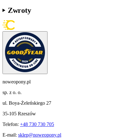
Zwroty
noweopony.pl
sp. z o. o.
ul. Boya-Żeleńskiego 27
35-105 Rzeszów
Telefon:
+48 730 730 705
E-mail:
sklep@noweopony.pl