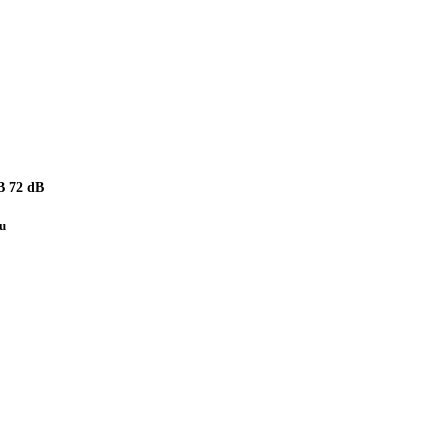
 72 dB
pu