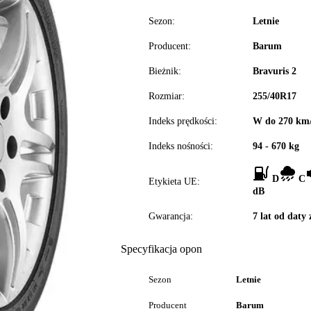
Sezon:
Letnie
Producent:
Barum
Bieżnik:
Bravuris 2
Rozmiar:
255/40R17
Indeks prędkości:
W do 270 km
Indeks nośności:
94 - 670 kg
D
C
Etykieta UE:
dB
Gwarancja:
7 lat od daty
Specyfikacja opon
Sezon
Letnie
Producent
Barum