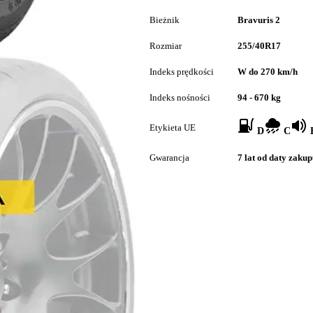
Bieżnik
Bravuris 2
Rozmiar
255/40R17
Indeks prędkości
W do 270 km/h
Indeks nośności
94 - 670 kg
Etykieta UE
D
C
B
Gwarancja
7 lat od daty zaku