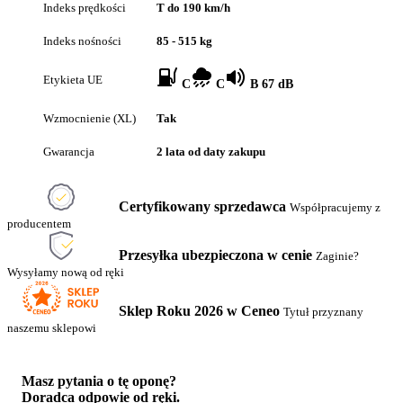
Indeks prędkości
T do 190 km/h
Indeks nośności
85 - 515 kg
Etykieta UE
C
C
B 67 dB
Wzmocnienie (XL)
Tak
Gwarancja
2 lata od daty zakupu
Certyfikowany sprzedawca
Współpracujemy z
producentem
Przesyłka ubezpieczona w cenie
Zaginie?
Wysyłamy nową od ręki
Sklep Roku 2026 w Ceneo
Tytuł przyznany
naszemu sklepowi
Masz pytania o tę oponę?
Doradca odpowie od ręki.