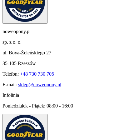
noweopony.pl
sp. z o. o.
ul. Boya-Żeleńskiego 27
35-105 Rzeszów
Telefon:
+48 730 730 705
E-mail:
sklep@noweopony.pl
Infolinia
Poniedziałek - Piątek:
08:00 - 16:00